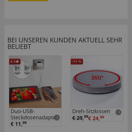
BEI UNSEREN KUNDEN AKTUELL SEHR
BELIEBT
4,5
-17
%
Duo-USB-
Dreh-Sitzkissen
Steckdosenadapter
99
€ 29
,
€ 24,
99
€ 11,
99