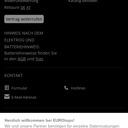
Widerrufsbelehrung
Katalog bestellen
Retoure
DE
AT
Vertrag widerrufen
HINWEIS NACH DEM
ELEKTROG UND
BATTERIEHINWEIS:
Batteriehinweise finden Sie
in den
AGB
und
hier
.
KONTAKT
Formular
Hotlines
E-Mail-Adresse
ZAHLUNGSARTEN
Herzlich willkommen bei EUROtops!
Wir und unsere Partner benötigen für einzelne Datennutzungen