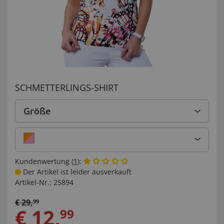
SCHMETTERLINGS-SHIRT
Größe
Kundenwertung (
1
):
Der Artikel ist leider ausverkauft
Artikel-Nr.:
25894
€
29
,
99
€
12
,
99