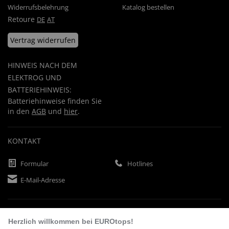
Widerrufsbelehrung
Katalog bestellen
Retoure
DE
AT
Vertrag widerrufen
HINWEIS NACH DEM
ELEKTROG UND
BATTERIEHINWEIS:
Batteriehinweise finden Sie
in den
AGB
und
hier
.
KONTAKT
Formular
Hotlines
E-Mail-Adresse
ZAHLUNGSARTEN
Herzlich willkommen bei EUROtops!