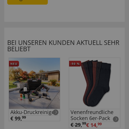
BEI UNSEREN KUNDEN AKTUELL SEHR
BELIEBT
NEU
-50
%
Akku-Druckreiniger
Venenfreundliche
Socken 6er-Pack
€ 99,
99
99
€ 29
,
€ 14,
99