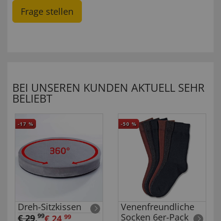
Frage stellen
BEI UNSEREN KUNDEN AKTUELL SEHR
BELIEBT
-17
%
-50
%
Dreh-Sitzkissen
Venenfreundliche
Socken 6er-Pack
99
€ 29
,
€ 24,
99