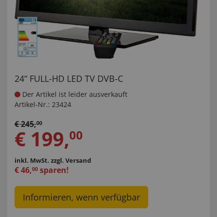
24“ FULL-HD LED TV DVB-C
Der Artikel ist leider ausverkauft
Artikel-Nr.:
23424
€
245
,
00
€
199
,
00
inkl. MwSt.
zzgl. Versand
€
46
,
sparen!
00
Informieren, wenn verfügbar