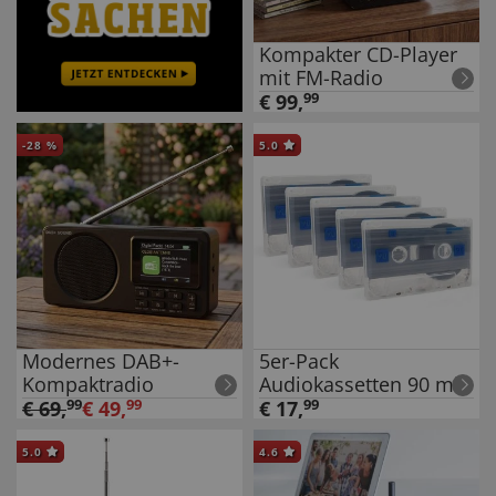
Kompakter CD-Player
mit FM-Radio
€
99
,
99
-
28
%
5.0
Modernes DAB+-
5er-Pack
Kompaktradio
Audiokassetten 90 min
€
69
,
99
€
49
,
99
€
17
,
99
5.0
4.6