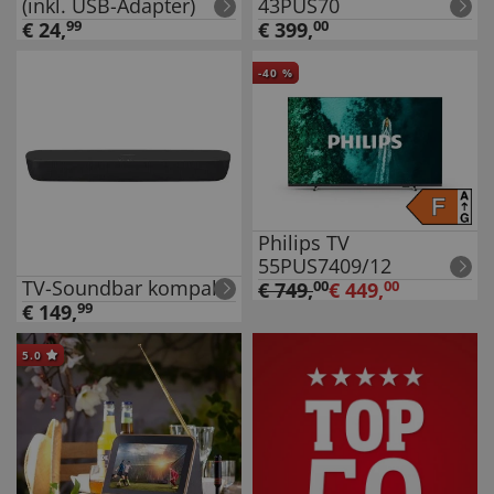
(inkl. USB-Adapter)
43PUS70
€
24
,
99
€
399
,
00
-
40
%
Philips TV
55PUS7409/12
TV-Soundbar kompakt
€
749
,
00
€
449
,
00
€
149
,
99
5.0