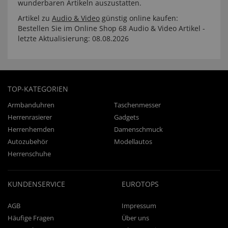
wunderbaren Artikeln auszustatten.
Artikel zu
Audio & Video
günstig online kaufen:
Bestellen Sie im Online Shop 68 Audio & Video Artikel -
letzte Aktualisierung: 08.08.2026
TOP-KATEGORIEN
Armbanduhren
Taschenmesser
Herrenrasierer
Gadgets
Herrenhemden
Damenschmuck
Autozubehör
Modellautos
Herrenschuhe
KUNDENSERVICE
EUROTOPS
AGB
Impressum
Häufige Fragen
Über uns