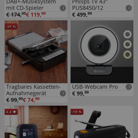
DAB+-Musiksystem
Philips TV 43"
mit CD-Spieler
PUS8450/12
€
174
,
95
€
119
,
99
€
499
,
99
-
25
%
Tragbares Kassetten-
USB-Webcam Pro
Aufnahmegerät
€
99
,
99
€
99
,
99
€
74
,
99
4.4
-
19
%