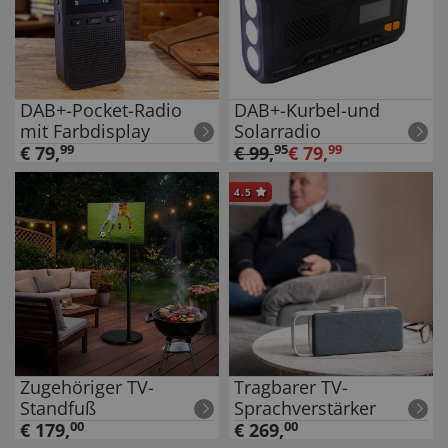
DAB+-Pocket-Radio
DAB+-Kurbel-und
mit Farbdisplay
Solarradio
€
79
,
99
€
99
,
95
€
79
,
99
4.5
Zugehöriger TV-
Tragbarer TV-
Standfuß
Sprachverstärker
€
179
,
00
€
269
,
00