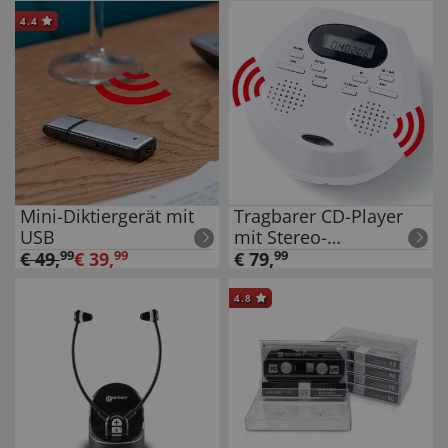
4.4
Mini-Diktiergerät mit
Tragbarer CD-Player
USB
mit Stereo-
Lautsprechern
€
49
,
99
€
39
,
99
€
79
,
99
4.8