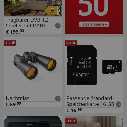
Tragbarer DVB-T2-
Spieler mit DAB+-
Radio
€
199
,
99
4.2
5.0
Nachtglas
Passende Standard-
Speicherkarte 16 GB
€
69
,
99
€
16
,
99
-
42
%