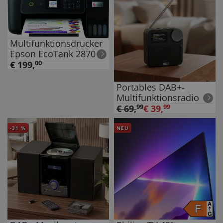
Multifunktionsdrucker
Epson EcoTank 2870
€
199
,
00
Portables DAB+-
Multifunktionsradio
€
69
,
99
€
39
,
99
-
31
%
NEU