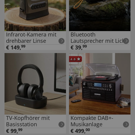
Infrarot-Kamera mit
Bluetooth
drehbarer Linse
Lautsprecher mit Licht
€
149
,
99
€
39
,
99
4.6
TV-Kopfhörer mit
Kompakte DAB+-
Basisstation
Musikanlage
€
99
,
99
€
499
,
00