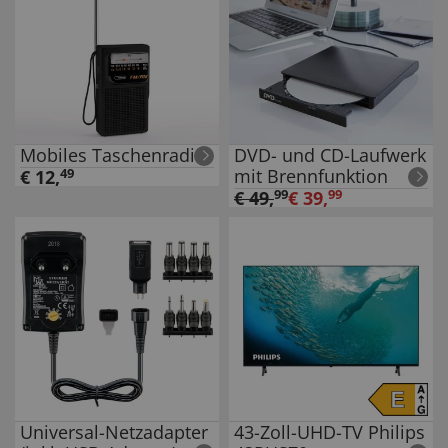
Mobiles Taschenradio
DVD- und CD-Laufwerk
mit Brennfunktion
€
12
,
49
€
49
,
99
€
39
,
99
Universal-Netzadapter
43-Zoll-UHD-TV Philips