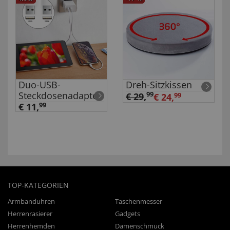
Duo-USB-
Dreh-Sitzkissen
Steckdosenadapter
99
€ 29
,
€ 24,
99
€ 11,
99
TOP-KATEGORIEN
Armbanduhren
Taschenmesser
Herrenrasierer
Gadgets
Herrenhemden
Damenschmuck