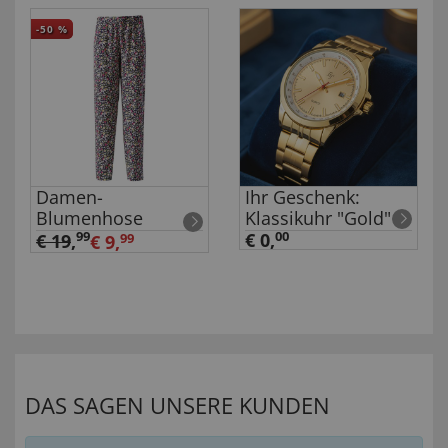
-50
%
Damen-
Ihr Geschenk:
Blumenhose
Klassikuhr "Gold"
99
€ 0,
00
€ 19
,
€ 9,
99
DAS SAGEN UNSERE KUNDEN