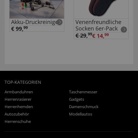
Akku-Druckreiniger
Venenfreundliche
Socken 6er-Pack
€ 99,
99
99
€ 29
,
€ 14,
99
TOP-KATEGORIEN
Armbanduhren
Taschenmesser
Herrenrasierer
Gadgets
Herrenhemden
Damenschmuck
Autozubehör
Modellautos
Herrenschuhe