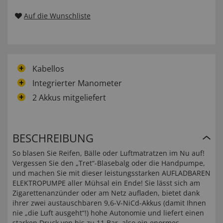
Auf die Wunschliste
Kabellos
Integrierter Manometer
2 Akkus mitgeliefert
BESCHREIBUNG
So blasen Sie Reifen, Bälle oder Luftmatratzen im Nu auf!
Vergessen Sie den „Tret“-Blasebalg oder die Handpumpe,
und machen Sie mit dieser leistungsstarken AUFLADBAREN
ELEKTROPUMPE aller Mühsal ein Ende! Sie lässt sich am
Zigaretten­anzünder oder am Netz aufladen, bietet dank
ihrer zwei austauschbaren 9,6-V-NiCd-Akkus (damit Ihnen
nie „die Luft ausgeht“!) hohe Autonomie und liefert einen
starken Druck von bis zu 11 Bar, also ein enormes