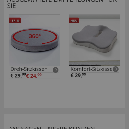
SIE
-17
%
NEU
Dreh-Sitzkissen
Komfort-Sitzkissen
99
€ 29,
99
€ 29
,
€ 24,
99
DAS SAGEN UNSERE KUNDEN