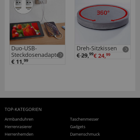
Duo-USB-
Dreh-Sitzkissen
Steckdosenadapter
99
€ 29
,
€ 24,
99
€ 11,
99
TOP-KATEGORIEN
Armbanduhren
Taschenmesser
Herrenrasierer
Gadgets
Herrenhemden
Damenschmuck