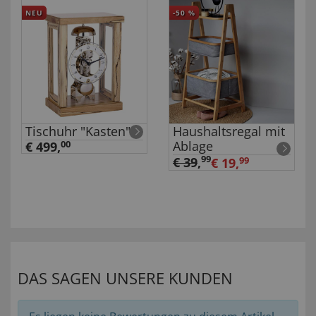
NEU
-50
%
Tischuhr "Kasten"
Haushaltsregal mit
Ablage
€ 499,
00
99
€ 39
,
€ 19,
99
DAS SAGEN UNSERE KUNDEN