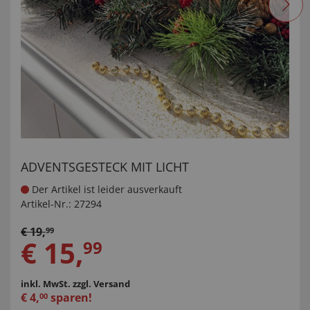
ADVENTSGESTECK MIT LICHT
Der Artikel ist leider ausverkauft
Artikel-Nr.:
27294
€
19
,
99
€
15
,
99
inkl. MwSt.
zzgl. Versand
€
4
,
sparen!
00