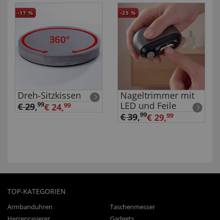
-17
%
-25
%
Dreh-Sitzkissen
Nageltrimmer mit
LED und Feile
99
€ 29
,
€ 24,
99
99
€ 39
,
€ 29,
99
TOP-KATEGORIEN
Armbanduhren
Taschenmesser
Herrenrasierer
Gadgets