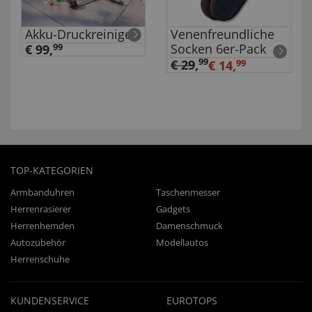
Akku-Druckreiniger
Venenfreundliche
Socken 6er-Pack
€ 99,
99
99
€ 29
,
€ 14,
99
TOP-KATEGORIEN
Armbanduhren
Taschenmesser
Herrenrasierer
Gadgets
Herrenhemden
Damenschmuck
Autozubehör
Modellautos
Herrenschuhe
KUNDENSERVICE
EUROTOPS