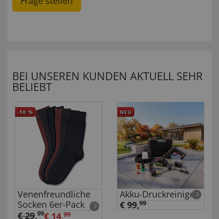
Frage stellen
BEI UNSEREN KUNDEN AKTUELL SEHR
BELIEBT
-50
%
NEU
Venenfreundliche
Akku-Druckreiniger
Socken 6er-Pack
€ 99,
99
99
€ 29
,
€ 14,
99