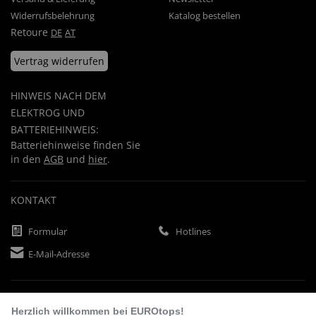
Widerrufsbelehrung
Katalog bestellen
Retoure
DE
AT
Vertrag widerrufen
HINWEIS NACH DEM
ELEKTROG UND
BATTERIEHINWEIS:
Batteriehinweise finden Sie
in den
AGB
und
hier
.
KONTAKT
Formular
Hotlines
E-Mail-Adresse
ZAHLUNGSARTEN
Herzlich willkommen bei EUROtops!