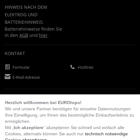
HINWEIS NACH DEM
ELEKTROG UND
BATTERIEHINWEIS:
Batteriehinweise finden Sie
in den
AGB
und
hier
.
KONTAKT
Formular
Hotlines
E-Mail-Adresse
ZAHLUNGSARTEN
Herzlich willkommen bei EUROtops!
Wir und unsere Partner benötigen für einzelne Datennutzungen
Ihre Einwilligung, um Ihnen das bestmögliche Einkaufserlebnis zu
Vorkasse
Rechnung
Lastschrift
ermöglichen.
Mit „
Ich akzeptiere
“ akzeptieren Sie schnell und einfach alle
Cookies, alternativ können Sie auch nur
technisch notwendige