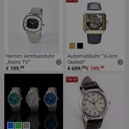
Herren Armbanduhr
Automatikuhr "X-ism
„Retro TV”
Skelett"
€
199
,
99
€
699
,
00
€
199
,
99
-
76
%