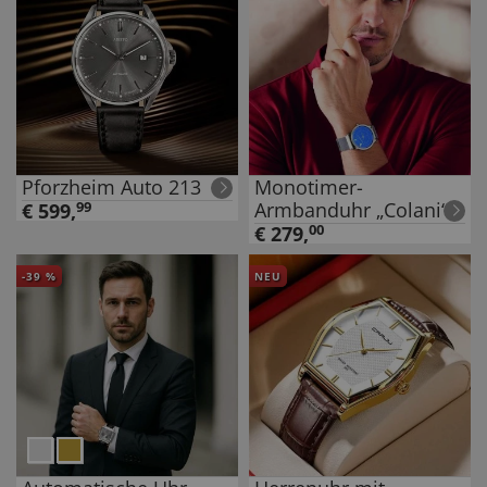
Pforzheim Auto 213
Monotimer-
Armbanduhr „Colani“
€
599
,
99
€
279
,
00
-
39
%
NEU