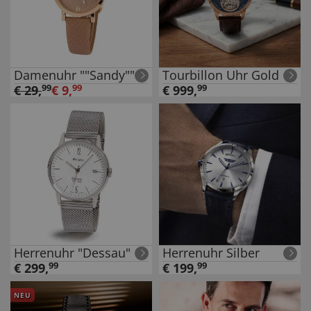
Damenuhr ""Sandy""
Tourbillon Uhr Gold
€
29
,
99
€
9
,
99
€
999
,
99
Herrenuhr "Dessau"
Herrenuhr Silber
€
299
,
99
€
199
,
99
NEU