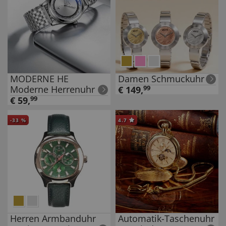
MODERNE HE
Damen Schmuckuhr
Moderne Herrenuhr
€
149
,
99
€
59
,
99
-
33
%
4.7
Herren Armbanduhr
Automatik-Taschenuhr