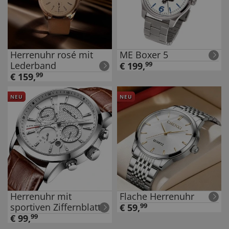
Herrenuhr rosé mit
ME Boxer 5
Lederband
€
199
,
99
€
159
,
99
NEU
NEU
Herrenuhr mit
Flache Herrenuhr
sportiven Ziffernblatt
€
59
,
99
€
99
,
99