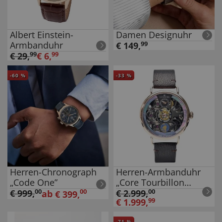
Albert Einstein-
Damen Designuhr
Armbanduhr
€
149
,
99
€
29
,
99
€
6
,
99
-
60
%
-
33
%
Herren-Chronograph
Herren-Armbanduhr
„Code One”
„Core Tourbillon
Skelett”
€
999
,
00
00
€
2.999
,
00
ab
€
399
,
€
1.999
,
99
-
71
%