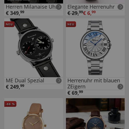
Herren Milanaise Uhr
Elegante Herrenuhr
€
349
,
99
€
29
,
99
€
6
,
99
NEU
NEU
ME Dual Spezial
Herrenuhr mit blauen
ZEigern
€
249
,
99
€
69
,
99
-
66
%