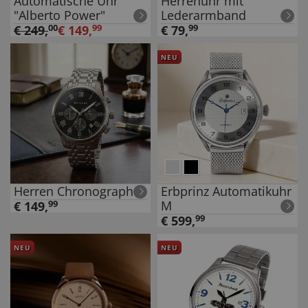
Automatische Uhr
Herrenuhr mit
"Alberto Power"
Lederarmband
€
249
,
00
€
149
,
99
€
79
,
99
NEU
Herren Chronograph
Erbprinz Automatikuhr
M
€
149
,
99
€
599
,
99
NEU
NEU