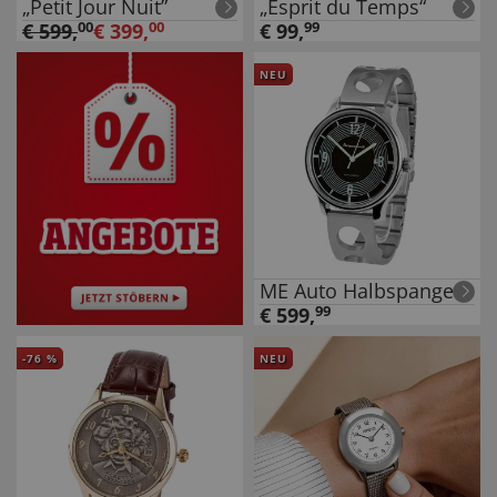
„Petit Jour Nuit”
„Esprit du Temps“
€
599
,
00
€
399
,
00
€
99
,
99
NEU
ME Auto Halbspange
€
599
,
99
-
76
%
NEU