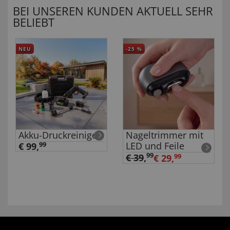
BEI UNSEREN KUNDEN AKTUELL SEHR
BELIEBT
NEU
-25
%
Akku-Druckreiniger
Nageltrimmer mit
LED und Feile
€ 99,
99
99
€ 39
,
€ 29,
99