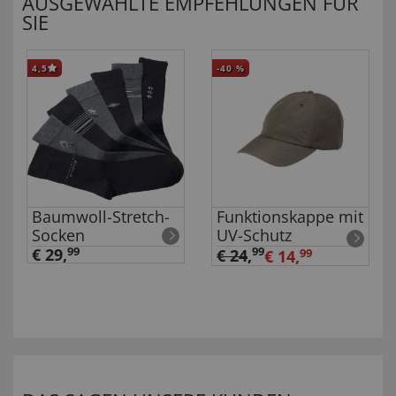
AUSGEWÄHLTE EMPFEHLUNGEN FÜR
SIE
4,5
-40
%
Baumwoll-Stretch-
Funktionskappe mit
Socken
UV-Schutz
€ 29,
99
99
€ 24
,
€ 14,
99