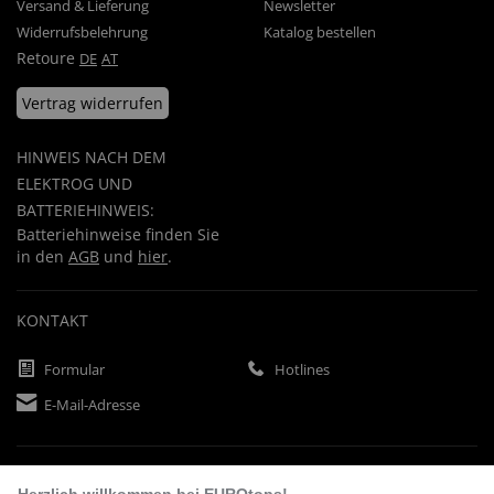
Versand & Lieferung
Newsletter
Widerrufsbelehrung
Katalog bestellen
Retoure
DE
AT
Vertrag widerrufen
HINWEIS NACH DEM
ELEKTROG UND
BATTERIEHINWEIS:
Batteriehinweise finden Sie
in den
AGB
und
hier
.
KONTAKT
Formular
Hotlines
E-Mail-Adresse
ZAHLUNGSARTEN