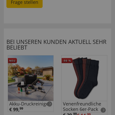
Frage stellen
BEI UNSEREN KUNDEN AKTUELL SEHR
BELIEBT
NEU
-50
%
Akku-Druckreiniger
Venenfreundliche
Socken 6er-Pack
€ 99,
99
99
99