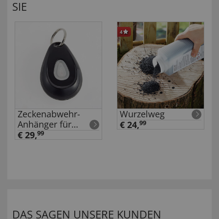
SIE
4
Zeckenabwehr-
Wurzelweg
Anhänger für
€ 24,
99
Haustiere
€ 29,
99
DAS SAGEN UNSERE KUNDEN