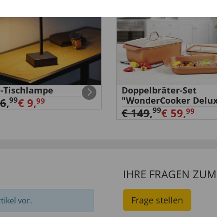
-Tischlampe
Doppelbräter-Set
"WonderCooker Delu
99
16
,
€ 9,
99
99
€ 149
,
€ 59,
99
IHRE FRAGEN ZU
Frage stellen
ikel vor.