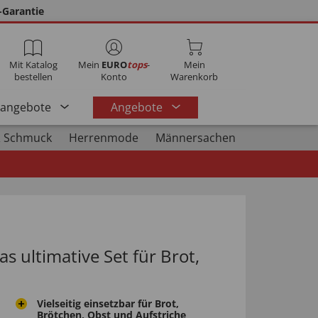
-Garantie
Mit Katalog
Mein
EURO
tops
-
Mein
bestellen
Konto
Warenkorb
rangebote
Angebote
 Schmuck
Herrenmode
Männersachen
s ultimative Set für Brot,
Vielseitig einsetzbar für Brot,
Brötchen, Obst und Aufstriche