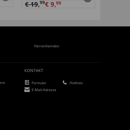
99
99
€ 19
,
€ 9,
€ 29
,
99
Herrenhemden
KONTAKT
iere
Formular
Hotlines
E-Mail-Adresse