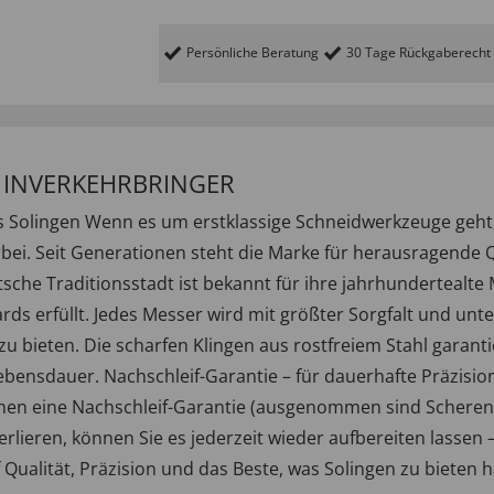
Persönliche Beratung
30 Tage Rückgaberecht
/ INVERKEHRBRINGER
aus Solingen Wenn es um erstklassige Schneidwerkzeuge geht
ei. Seit Generationen steht die Marke für herausragende Q
tsche Traditionsstadt ist bekannt für ihre jahrhundertealte
rds erfüllt. Jedes Messer wird mit größter Sorgfalt und unte
zu bieten. Die scharfen Klingen aus rostfreiem Stahl garan
Lebensdauer. Nachschleif-Garantie – für dauerhafte Präzis
hnen eine Nachschleif-Garantie (ausgenommen sind Scheren u
lieren, können Sie es jederzeit wieder aufbereiten lassen –
f Qualität, Präzision und das Beste, was Solingen zu bieten 