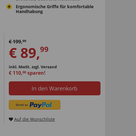
Ergonomische Griffe für komfortable
Handhabung
€
199
,
99
€
89
,
99
inkl. MwSt.
zzgl. Versand
€
110
,
sparen!
00
In den Warenkorb
Auf die Wunschliste