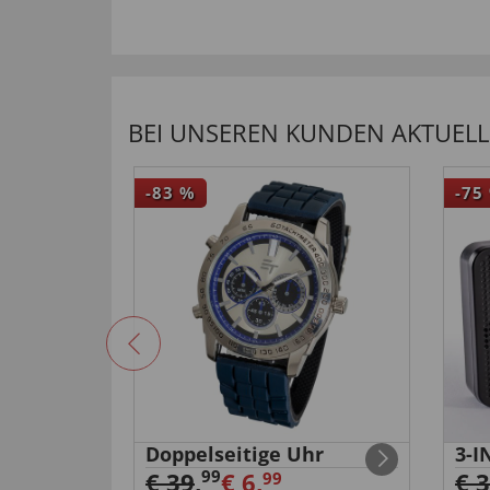
BEI UNSEREN KUNDEN AKTUELL 
-83
%
-75
e mit
Doppelseitige Uhr
3-I
99
€ 39
,
€ 6,
€ 
99