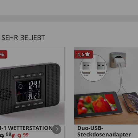
SEHR BELIEBT
%
4,5
N-1 WETTERSTATION
Duo-USB-
Steckdosenadapter
99
39
,
€ 9,
99