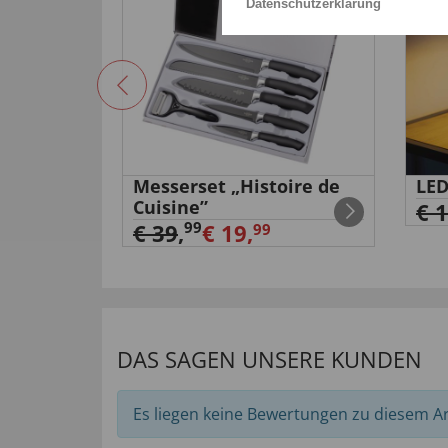
Datenschutzerklärung
el
Messerset „Histoire de
LED
Cuisine”
€ 
99
€ 39
,
€ 19,
99
DAS SAGEN UNSERE KUNDEN
Es liegen keine Bewertungen zu diesem Art