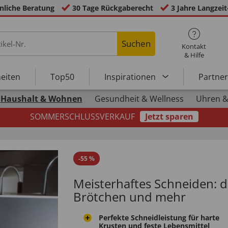
nliche Beratung
30 Tage Rückgaberecht
3 Jahre Langzeit
Suchen
Kontakt
& Hilfe
eiten
Top50
Inspirationen
Partne
Haushalt & Wohnen
Gesundheit & Wellness
Uhren &
SOMMERSCHLUSSVERKAUF
Jetzt sparen
-
55
%
Meisterhaftes Schneiden: da
Brötchen und mehr
Perfekte Schneidleistung für harte
Krusten und feste Lebensmittel