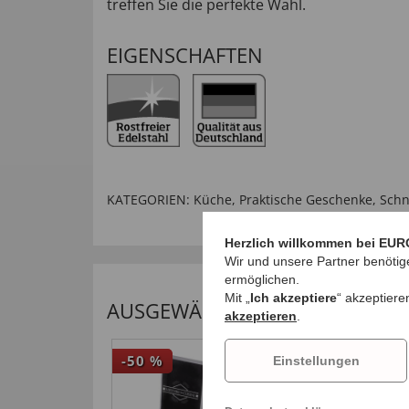
treffen Sie die perfekte Wahl.
EIGENSCHAFTEN
KATEGORIEN:
Küche
,
Praktische Geschenke
,
Sch
Herzlich willkommen bei EUR
Wir und unsere Partner benötig
ermöglichen.
Mit „
Ich akzeptiere
“ akzeptiere
AUSGEWÄHLTE EMPFEHLUNGEN 
akzeptieren
.
-50
%
-41
Einstellungen