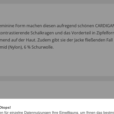
trafeminine Form machen diesen aufregend schönen CARDIG
 kontrastierende Schalkragen und das Vorderteil in Zipfelfo
end auf der Haut. Zudem gibt sie der Jacke fließenden Fall
amid (Nylon), 6 % Schurwolle.
Otops!
en für einzelne Datennutzungen Ihre Einwilligung, um Ihnen das bestmö