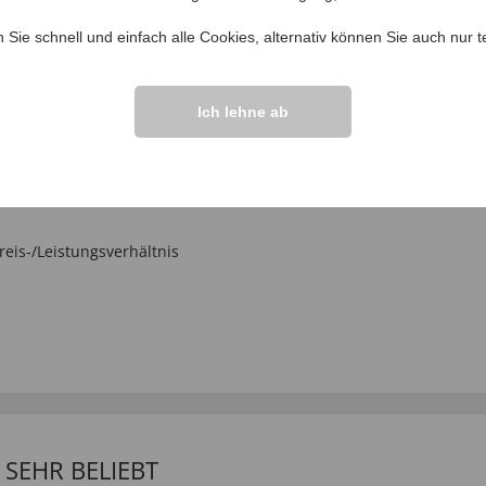
IHRE FRAGEN ZU
n Sie schnell und einfach alle Cookies, alternativ können Sie auch nur
t
Frage stellen
Ich lehne ab
ngen >>
eis-/Leistungsverhältnis
SEHR BELIEBT