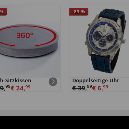
%
-83
%
h-Sitzkissen
Doppelseitige Uhr
99
99
29
,
€ 24,
€ 39
,
€ 6,
99
99