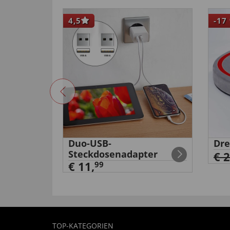
4,5
-17
Duo-USB-
Dre
ner
Steckdosenadapter
€ 
€ 11,
99
TOP-KATEGORIEN