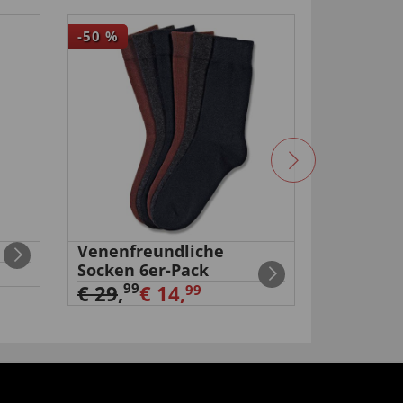
-50
%
-75
%
Venenfreundliche
3-IN-1 
Socken 6er-Pack
99
€ 39
,
€
99
€ 29
,
€ 14,
99