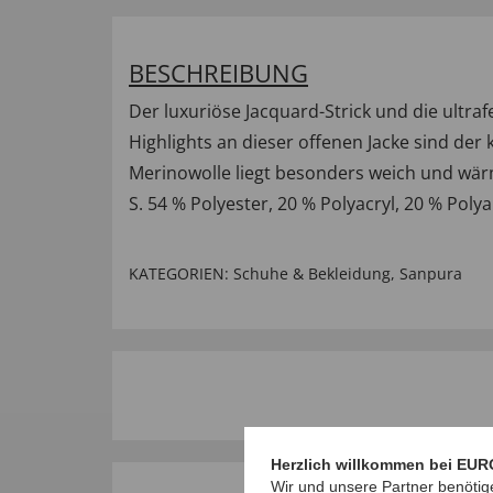
BESCHREIBUNG
Der luxuriöse Jacquard-Strick und die ul
Highlights an dieser offenen Jacke sind der
Merinowolle liegt besonders weich und wärm
S. 54 % Polyester, 20 % Polyacryl, 20 % Poly
KATEGORIEN:
Schuhe & Bekleidung
,
Sanpura
Herzlich willkommen bei EUR
Wir und unsere Partner benötig