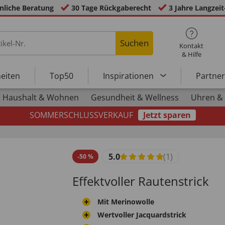
nliche Beratung
30 Tage Rückgaberecht
3 Jahre Langzeit
Suchen
Kontakt
& Hilfe
eiten
Top50
Inspirationen
Partne
Haushalt & Wohnen
Gesundheit & Wellness
Uhren &
SOMMERSCHLUSSVERKAUF
Jetzt sparen
5.0
(1)
-
50
%
Effektvoller Rautenstrick
Mit Merinowolle
Wertvoller Jacquardstrick