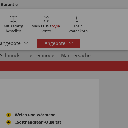
-Garantie
Mit Katalog
Mein
EURO
tops
-
Mein
bestellen
Konto
Warenkorb
rangebote
Angebote
 Schmuck
Herrenmode
Männersachen
Weich und wärmend
„Softhandfeel”-Qualität