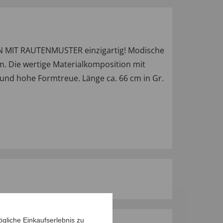
AN MIT RAUTENMUSTER einzigartig! Modische
rm. Die wertige Materialkomposition mit
 und hohe Formtreue. Länge ca. 66 cm in Gr.
gliche Einkaufserlebnis zu