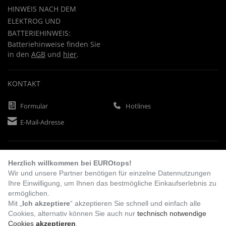
HINWEIS NACH DEM
ELEKTROG UND
BATTERIEHINWEIS:
Batteriehinweise finden Sie
in den
AGB
und
hier
.
KONTAKT
Formular
Hotlines
E-Mail-Adresse
ZAHLUNGSARTEN
Herzlich willkommen bei EUROtops!
Wir und unsere Partner benötigen für einzelne Datennutzungen
Ihre Einwilligung, um Ihnen das bestmögliche Einkaufserlebnis zu
Vorkasse
Rechnung
Lastschrift
ermöglichen.
Mit „
Ich akzeptiere
“ akzeptieren Sie schnell und einfach alle
Cookies, alternativ können Sie auch nur
technisch notwendige
Cookies
akzeptieren
.