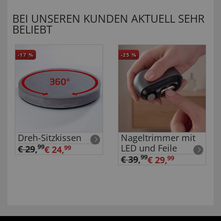
BEI UNSEREN KUNDEN AKTUELL SEHR
BELIEBT
-17
%
-25
%
Dreh-Sitzkissen
Nageltrimmer mit
LED und Feile
99
€ 29
,
€ 24,
99
99
€ 39
,
€ 29,
99