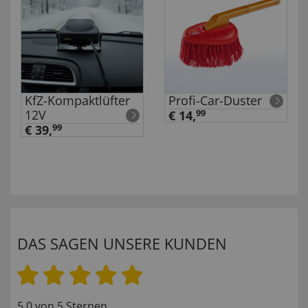
KfZ-Kompaktlüfter
Profi-Car-Duster
12V
€ 14,
99
€ 39,
99
DAS SAGEN UNSERE KUNDEN
5.0 von 5 Sternen