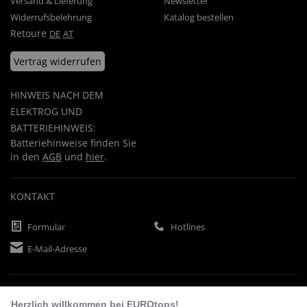
Versand & Lieferung
Newsletter
Widerrufsbelehrung
Katalog bestellen
Retoure
DE
AT
Vertrag widerrufen
HINWEIS NACH DEM
ELEKTROG UND
BATTERIEHINWEIS:
Batteriehinweise finden Sie
in den
AGB
und
hier
.
KONTAKT
Formular
Hotlines
E-Mail-Adresse
ZAHLUNGSARTEN
Herzlich willkommen bei EUROtops!