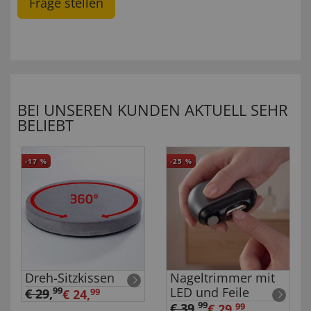
Frage stellen
BEI UNSEREN KUNDEN AKTUELL SEHR
BELIEBT
-17
%
-25
%
Dreh-Sitzkissen
Nageltrimmer mit
LED und Feile
99
€ 29
,
€ 24,
99
99
€ 39
,
€ 29,
99