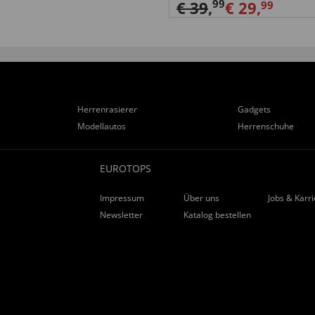
99
€ 39
,
€ 29,
99
aangenaam verrast,hooguit
Herrenrasierer
Gadgets
Modellautos
Herrenschuhe
EUROTOPS
Impressum
Über uns
Jobs & Karr
Newsletter
Katalog bestellen