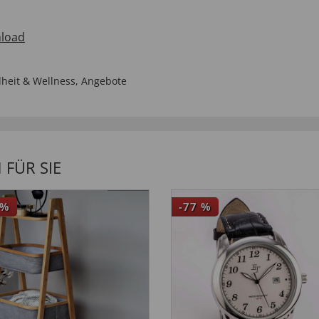
load
heit & Wellness
,
Angebote
FÜR SIE
%
-77
%