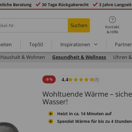
nliche Beratung
30 Tage Rückgaberecht
3 Jahre Langzeit
Suchen
Kontakt
& Hilfe
eiten
Top50
Inspirationen
Partne
Haushalt & Wohnen
Gesundheit & Wellness
Uhren &
4.4
(8)
-
9
%
Wohltuende Wärme – sicher
Wasser!
Heizt in ca. 14 Minuten auf
Spendet Wärme für bis zu 4 Stunden