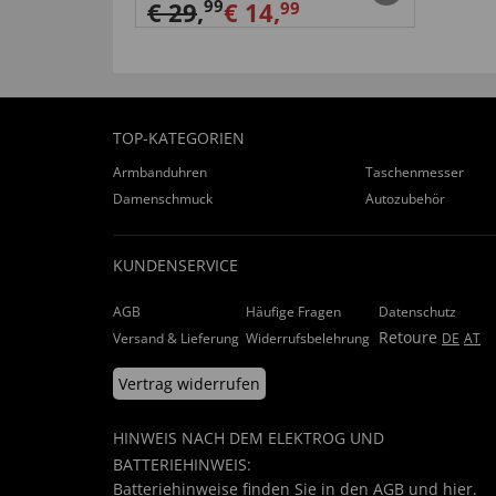
De kwaliteit is zeker in orde.
99
€ 29
,
€ 14,
99
von
Bernhard S
. vom
02.03.2023
“Ben het dezelfde dag gaan gebruiken en werd 
duurt het opwarmen iets te lang.”
TOP-KATEGORIEN
hilfreich (
0
)
nicht hilfreich (
1
)
Armbanduhren
Taschenmesser
Damenschmuck
Autozubehör
von
maurice d
. vom
03.01.2024
KUNDENSERVICE
hilfreich (
0
)
nicht hilfreich (
0
)
AGB
Häufige Fragen
Datenschutz
Retoure
Versand & Lieferung
Widerrufsbelehrung
DE
AT
Vertrag widerrufen
HINWEIS NACH DEM ELEKTROG UND
BATTERIEHINWEIS:
Batteriehinweise finden Sie in den
AGB
und
hier
.