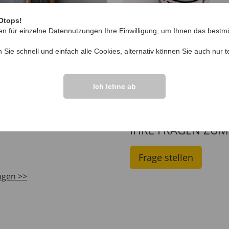
Otops!
en für einzelne Datennutzungen Ihre Einwilligung, um Ihnen das bestmö
shaltsregal mit
Elegante Herrenuhr
age
99
€ 29
,
€ 6,
n Sie schnell und einfach alle Cookies, alternativ können Sie auch nur
t
99
99
39
,
€ 19,
99
Ich lehne ab
IHRE FRAGEN ZU
Frage stellen
ngen >>