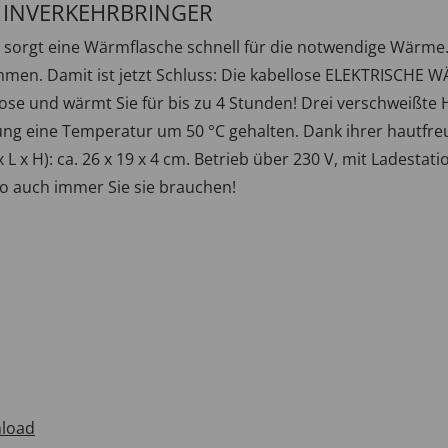
/ INVERKEHRBRINGER
sorgt eine Wärmflasche schnell für die notwendige Wärme. 
en. Damit ist jetzt Schluss: Die kabellose ELEKTRISCHE WÄ
dose und wärmt Sie für bis zu 4 Stunden! Drei verschweißte 
g eine Temperatur um 50 °C gehalten. Dank ihrer hautfreun
x H): ca. 26 x 19 x 4 cm. Betrieb über 230 V, mit Ladestati
o auch immer Sie sie brauchen!
load