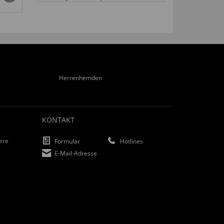
€ 11,
99
Herrenhemden
KONTAKT
iere
Formular
Hotlines
E-Mail-Adresse