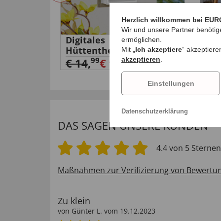
Herzlich willkommen bei EUR
Wir und unsere Partner benötig
Digitales
Hau
ermöglichen.
adio
Hüttenthermometer
Abl
Mit „
Ich akzeptiere
“ akzeptiere
99
akzeptieren
.
€ 14
,
€ 9,
€ 
99
Einstellungen
Datenschutzerklärung
DAS SAGEN UNSERE KUNDEN
4.4 von 5 Sternen
Maßnahmen zur Verifizierung von Bewertu
Zu klein
von
Günter L
. vom
19.12.2023