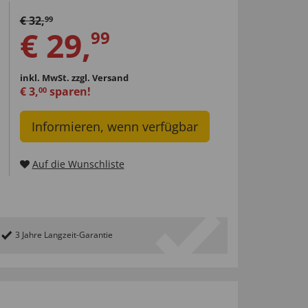
€
32
,
99
€
29
,
99
inkl. MwSt.
zzgl. Versand
€
3
,
sparen!
00
Informieren, wenn verfügbar
Auf die Wunschliste
3 Jahre Langzeit-Garantie