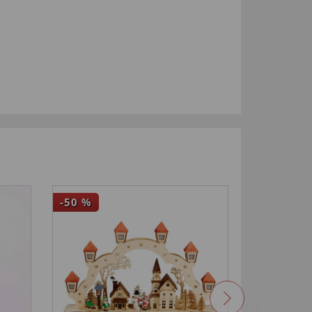
-50
%
-29
%