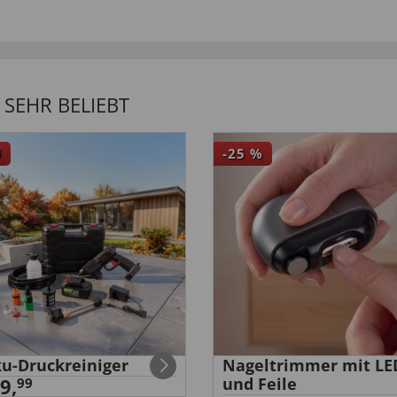
IONALEN KUNDEN
SEHR BELIEBT
U
-25
%
u-Druckreiniger
Nageltrimmer mit LE
9,
und Feile
99