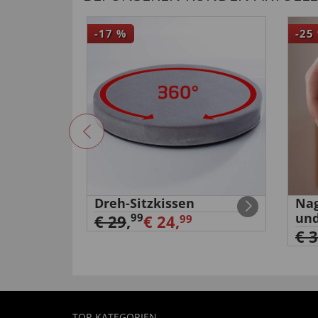
-17
%
-25
band
Dreh-Sitzkissen
Nag
und
99
€ 29
,
€ 24,
99
€ 
TOP-KATEGORIEN