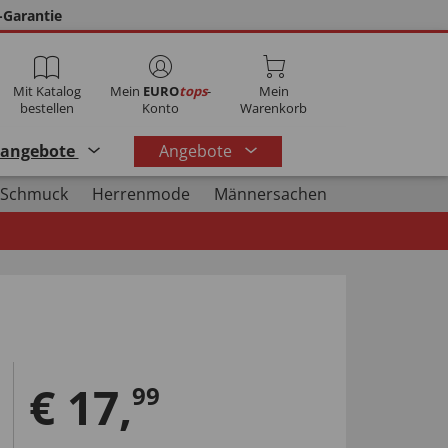
-Garantie
Mit Katalog
Mein
EURO
tops
-
Mein
bestellen
Konto
Warenkorb
rangebote
Angebote
 Schmuck
Herrenmode
Männersachen
€
17
,
99