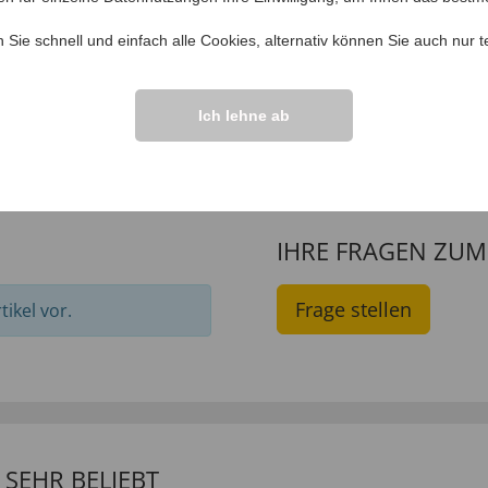
,
Haushalt
,
Reinigung
,
Haushaltswaren
n Sie schnell und einfach alle Cookies, alternativ können Sie auch nur
t
Ich lehne ab
IHRE FRAGEN ZU
Frage stellen
ikel vor.
SEHR BELIEBT