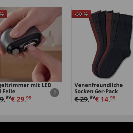
%
-50
%
eltrimmer mit LED
Venenfreundliche
 Feile
Socken 6er-Pack
99
99
39
,
€ 29,
€ 29
,
€ 14,
99
99