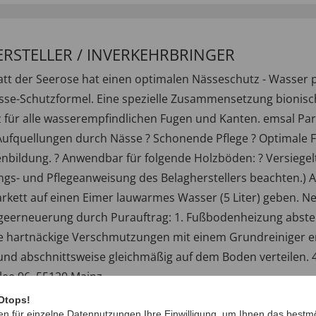
ERSTELLER / INVERKEHRBRINGER
att der Seerose hat einen optimalen Nässeschutz - Wasser per
se-Schutzformel. Eine spezielle Zusammensetzung bionisch
z für alle wasserempfindlichen Fugen und Kanten. emsal Pa
-Aufquellungen durch Nässe ? Schonende Pflege ? Optimale 
enbildung. ? Anwendbar für folgende Holzböden: ? Versiegel
gungs- und Pflegeanweisung des Belagherstellers beachten.
kett auf einen Eimer lauwarmes Wasser (5 Liter) geben. Ne
eerneuerung durch Purauftrag: 1. Fußbodenheizung abstell
ie hartnäckige Verschmutzungen mit einem Grundreiniger ent
nd abschnittsweise gleichmäßig auf dem Boden verteilen. 4.
ee 96, 55120 Mainz-
Otops!
en für einzelne Datennutzungen Ihre Einwilligung, um Ihnen das bestmö