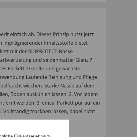
lt einfach ab. Dieses Prinzip nutzt jetzt
 imprägnierender Inhaltsstoffe bietet
rkett mit der BIOPROTECT-Nässe-
Farbvertiefung und seidenmatter Glanz ?
tes Parkett ? Geölte und gewachste
) Anwendung Laufende Reinigung und Pflege
belfeucht wischen. Starke Nässe auf dem
en, Boden auskühlen lassen. 2. Vor jedem
fernt werden. 3. emsal Parkett pur auf ein
 Vollständig trocknen lassen, dabei nicht
gliche Einkaufserlebnis zu