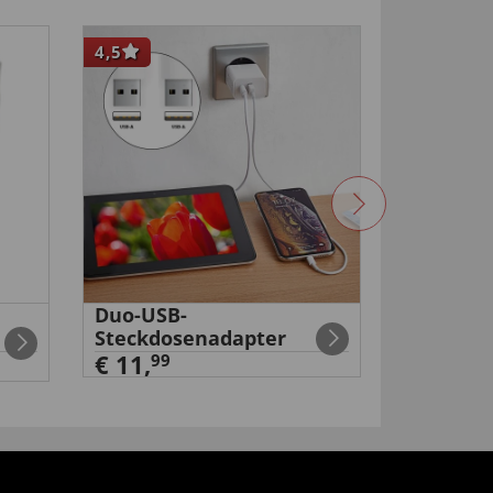
4,5
NEU
Duo-USB-
Akku-Dru
Steckdosenadapter
€ 99,
99
€ 11,
99