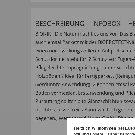
BESCHREIBUNG
INFOBOX
H
BIONIK - Die Natur macht es uns vor: Das Bl
auch emsal Parkett mit der BIOPROTECT-Näs
einen noch wirkungsvolleren Aufquellschut
Schutzformel steht für: ? Schutz vor Fugen
Pflegeleichte Imprägnierung - ohne Schicht
Holzböden ? Ideal für Fertigparkett (Reini
(verdünnte Anwendung): 2 Kappen emsal Par
Boden vermeiden. Erstanwendung und Pfleg
Purauftrag sollten alte Glanzschichten sow
feuchtes, fusselfreies Baumwolltuch geben u
begehen.; Werner und Mertz GmbH Rheinall
Herzlich willkommen bei EUR
Wir und unsere Partner benötig