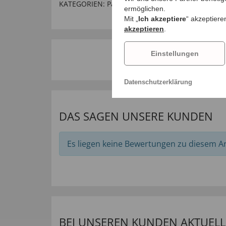
KATEGORIEN:
Partnerangebote
,
Reinigungsmittel
ermöglichen.
Mit „
Ich akzeptiere
“ akzeptiere
akzeptieren
.
Einstellungen
Datenschutzerklärung
DAS SAGEN UNSERE KUNDEN
Es liegen keine Bewertungen zu diesem Art
BEI UNSEREN KUNDEN AKTUELL 