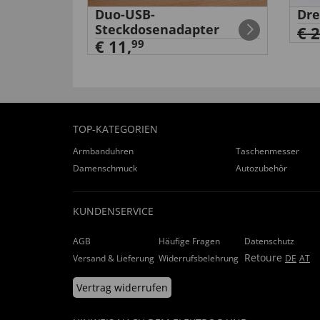
Duo-USB-
Dre
ner
Steckdosenadapter
€ 
€ 11,
99
TOP-KATEGORIEN
Armbanduhren
Taschenmesser
Damenschmuck
Autozubehör
KUNDENSERVICE
AGB
Häufige Fragen
Datenschutz
Retoure
Versand & Lieferung
Widerrufsbelehrung
DE
AT
Vertrag widerrufen