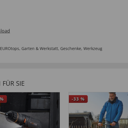
load
i EUROtops
,
Garten & Werkstatt
,
Geschenke
,
Werkzeug
FÜR SIE
%
-33
%