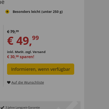
he
Besonders leicht (unter 250 g)
€
79
,
99
€
49
,
99
inkl. MwSt.
zzgl. Versand
€
30
,
sparen!
00
Informieren, wenn verfügbar
Auf die Wunschliste
3 Jahre Langzeit-Garantie