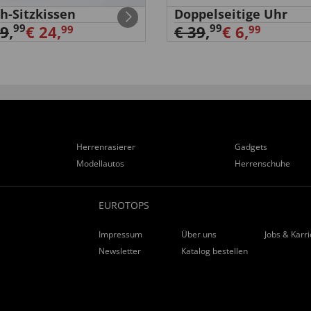
h-Sitzkissen
Doppelseitige Uhr
99
99
29
,
€ 24,
€ 39
,
€ 6,
99
99
Herrenrasierer
Gadgets
Modellautos
Herrenschuhe
EUROTOPS
Impressum
Über uns
Jobs & Karr
Newsletter
Katalog bestellen