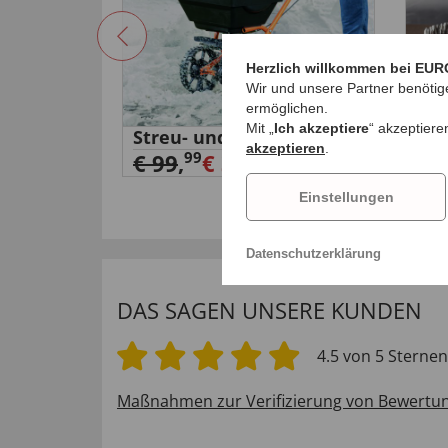
Herzlich willkommen bei EUR
Wir und unsere Partner benötig
ermöglichen.
Mit „
Ich akzeptiere
“ akzeptiere
elsäge
Streu- und Saatwagen
3-i
akzeptieren
.
99
€ 99
,
€ 39,
€ 
99
Einstellungen
Datenschutzerklärung
DAS SAGEN UNSERE KUNDEN
4.5 von 5 Sternen
Maßnahmen zur Verifizierung von Bewertu