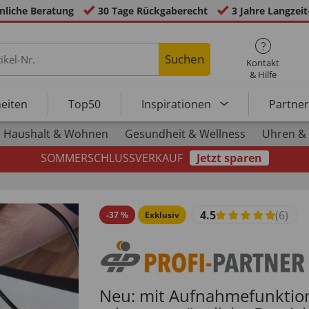
nliche Beratung
30 Tage Rückgaberecht
3 Jahre Langzeit
Suchen
Kontakt
& Hilfe
eiten
Top50
Inspirationen
Partne
Haushalt & Wohnen
Gesundheit & Wellness
Uhren &
SOMMERSCHLUSSVERKAUF
Jetzt sparen
4.5
(6)
-
37
%
Exklusiv
Neu: mit Aufnahmefunktion 