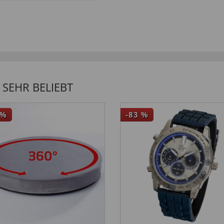
SEHR BELIEBT
%
-83
%
IONALEN KUNDEN