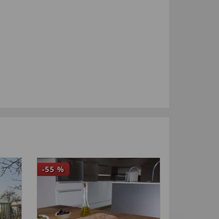
-55
%