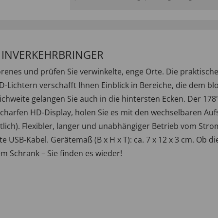
/ INVERKEHRBRINGER
lorenes und prüfen Sie verwinkelte, enge Orte. Die prakt
chtern verschafft Ihnen Einblick in Bereiche, die dem bl
hweite gelangen Sie auch in die hintersten Ecken. Der 178° W
charfen HD-Display, holen Sie es mit den wechselbaren Aufsä
ltlich). Flexibler, langer und unabhängiger Betrieb vom Str
te USB-Kabel. Gerätemaß (B x H x T): ca. 7 x 12 x 3 cm. Ob
em Schrank – Sie finden es wieder!