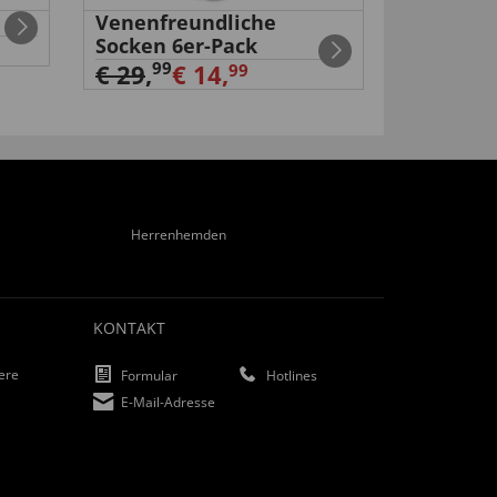
Venenfreundliche
3-IN-1 
Socken 6er-Pack
99
€ 39
,
€
99
€ 29
,
€ 14,
99
Herrenhemden
KONTAKT
iere
Formular
Hotlines
E-Mail-Adresse