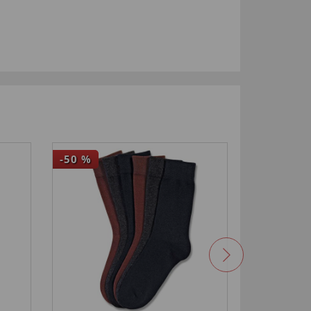
-50
%
-75
%