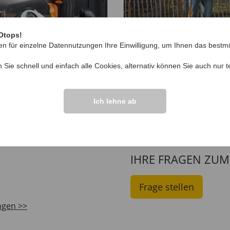
Otops!
en für einzelne Datennutzungen Ihre Einwilligung, um Ihnen das bestmö
n Sie schnell und einfach alle Cookies, alternativ können Sie auch nur
t
n-1-Akkuschrauber
Kraftsparende
Bodenfräse
99
69
,
€ 59,
99
99
€ 59
,
€ 39,
99
Ich lehne ab
IHRE FRAGEN ZU
Frage stellen
ngen >>