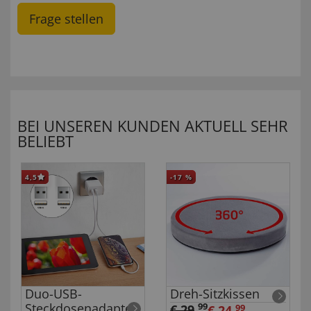
Frage stellen
BEI UNSEREN KUNDEN AKTUELL SEHR
BELIEBT
4,5
-17
%
Duo-USB-
Dreh-Sitzkissen
Steckdosenadapter
99
€ 29
,
€ 24,
99