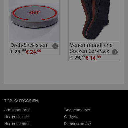
Dreh-Sitzkissen
Venenfreundliche
Socken 6er-Pack
99
€ 29
,
€ 24,
99
99
€ 29
,
€ 14,
99
TOP-KATEGORIEN
Armbanduhren
Taschenmesser
Herrenrasierer
Gadgets
Herrenhemden
Damenschmuck