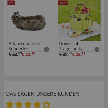
0
%
-23
%
Pflanzschale mit
Universal-
Schnecke
Tragecaddy
89
99
€ 22
,
€ 29
,
€ 22,
88
€ 22,
99
DAS SAGEN UNSERE KUNDEN