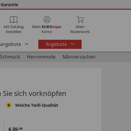
-Garantie
Mit Katalog
Mein
EURO
tops
-
Mein
bestellen
Konto
Warenkorb
rangebote
Angebote
 Schmuck
Herrenmode
Männersachen
n Sie sich vorknöpfen
Weiche Twill-Qualität
€
39
,
99