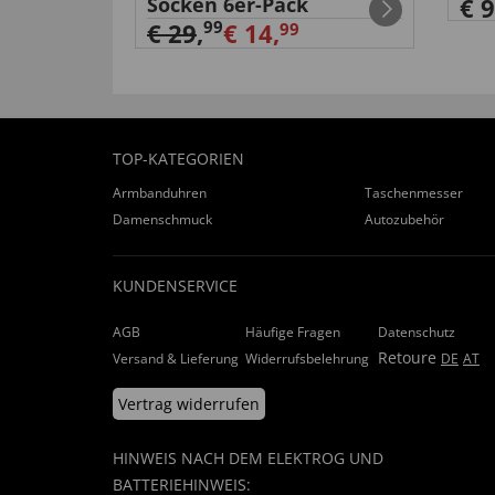
Socken 6er-Pack
€ 9
99
€ 29
,
€ 14,
99
TOP-KATEGORIEN
Armbanduhren
Taschenmesser
Damenschmuck
Autozubehör
KUNDENSERVICE
AGB
Häufige Fragen
Datenschutz
Retoure
Versand & Lieferung
Widerrufsbelehrung
DE
AT
Vertrag widerrufen
HINWEIS NACH DEM ELEKTROG UND
BATTERIEHINWEIS: