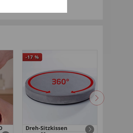
-17
%
4,5
D
Dreh-Sitzkissen
Duo-USB