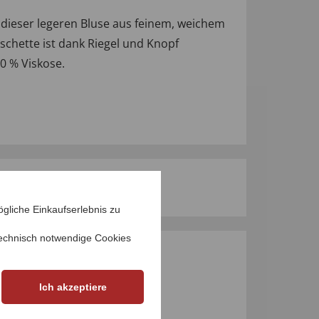
n dieser legeren Bluse aus feinem, weichem
schette ist dank Riegel und Knopf
0 % Viskose.
gliche Einkaufserlebnis zu
echnisch notwendige Cookies
M PRODUKT
Ich akzeptiere