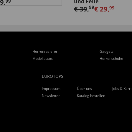
9,
und Feile
99
99
€ 39
,
€ 29,
99
Herrenrasierer
Gadgets
Modellautos
Herrenschuhe
EUROTOPS
Impressum
Über uns
Jobs & Karr
Newsletter
Katalog bestellen