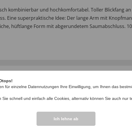
astisch kombinierbar und hochkomfortabel. Toller Blickfang a
uss. Eine superpraktische Idee: Der lange Arm mit Knopfman
liche, hüftlange Form mit abgerundetem Saumabschluss. 10
Otops!
en für einzelne Datennutzungen Ihre Einwilligung, um Ihnen das bestmö
n Sie schnell und einfach alle Cookies, alternativ können Sie auch nur
t
IHRE FRAGEN ZU
Ich lehne ab
Frage stellen
ikel vor.