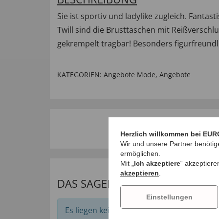
Sie ist sportiv und ladylike zugleich. Fant
Twill sind die Brusttaschen mit Reißverschl
gekrempelt tragbar! Besonders figurfreund
KATEGORIEN:
Angebote Mode
,
Angebote
Herzlich willkommen bei EUR
Wir und unsere Partner benötig
ermöglichen.
Mit „
Ich akzeptiere
“ akzeptiere
akzeptieren
.
DAS SAGEN UNSERE KUNDEN
Einstellungen
Es liegen keine Bewertungen zu diesem Art