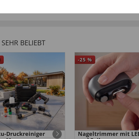
SEHR BELIEBT
U
-25
%
u-Druckreiniger
Nageltrimmer mit LE