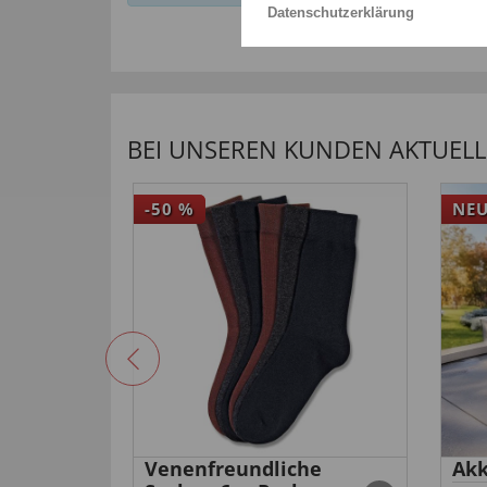
Datenschutzerklärung
BEI UNSEREN KUNDEN AKTUELL 
-50
%
NE
e
Venenfreundliche
Akk