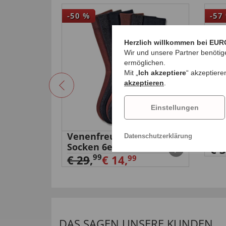
-50
%
-57
Herzlich willkommen bei EUR
Wir und unsere Partner benötig
ermöglichen.
Mit „
Ich akzeptiere
“ akzeptiere
akzeptieren
.
Einstellungen
Venenfreundliche
Jac
Datenschutzerklärung
Socken 6er-Pack
€ 
99
€ 29
,
€ 14,
99
DAS SAGEN UNSERE KUNDEN