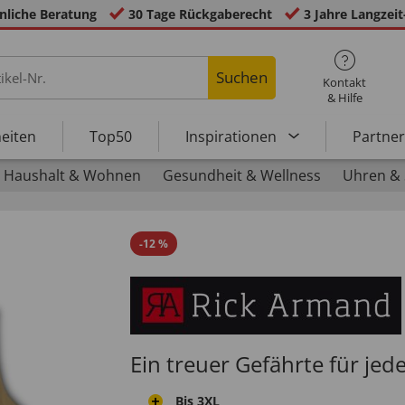
nliche Beratung
30 Tage Rückgaberecht
3 Jahre Langzeit
Suchen
Kontakt
& Hilfe
eiten
Top50
Inspirationen
Partne
Haushalt & Wohnen
Gesundheit & Wellness
Uhren &
-
12
%
Ein treuer Gefährte für jed
Bis 3XL