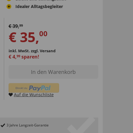
Idealer Alltagsbegleiter
€
39
,
99
€
35
,
00
inkl. MwSt.
zzgl. Versand
€
4
,
sparen!
99
In den Warenkorb
Auf die Wunschliste
3 Jahre Langzeit-Garantie