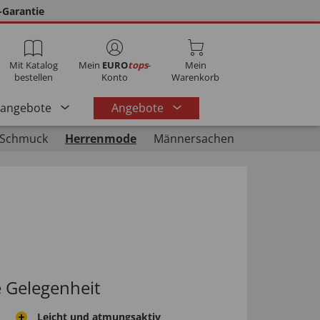
-Garantie
Mit Katalog
Mein
EURO
tops
-
Mein
bestellen
Konto
Warenkorb
rangebote
Angebote
 Schmuck
Herrenmode
Männersachen
e Gelegenheit
Leicht und atmungsaktiv