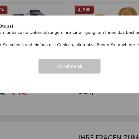
%
4,5
Otops!
en für einzelne Datennutzungen Ihre Einwilligung, um Ihnen das bestmö
n Sie schnell und einfach alle Cookies, alternativ können Sie auch nur
t
Ich lehne ab
quard Hemd
Leder-Fußbett
€ 24,
99
99
34
,
€ 14,
99
IHRE FRAGEN ZU