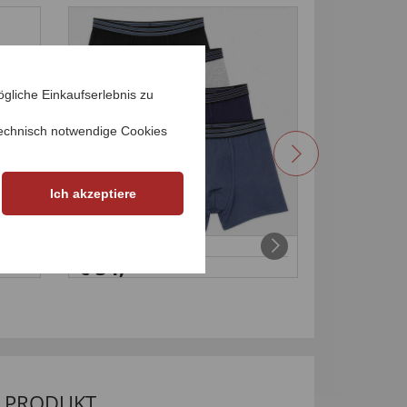
4,5
gliche Einkaufserlebnis zu
echnisch notwendige Cookies
Ich akzeptiere
Retro-Short
Freizeit
€ 34,
€ 69,
99
98
M PRODUKT