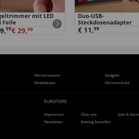
eltrimmer mit LED
Duo-USB-
 Feile
Steckdosenadapter
€ 11,
99
99
39
,
€ 29,
99
Herrenrasierer
Gadgets
Modellautos
Herrenschuhe
EUROTOPS
Impressum
Über uns
Jobs & Karr
Newsletter
Katalog bestellen