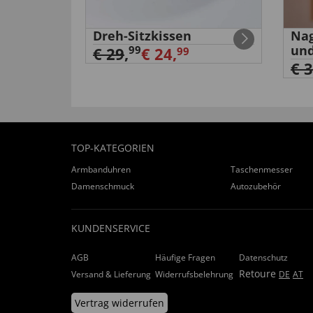
Dreh-Sitzkissen
Nag
itanium”
und
99
€ 29
,
€ 24,
99
€ 
TOP-KATEGORIEN
Armbanduhren
Taschenmesser
Damenschmuck
Autozubehör
KUNDENSERVICE
AGB
Häufige Fragen
Datenschutz
Retoure
Versand & Lieferung
Widerrufsbelehrung
DE
AT
Vertrag widerrufen