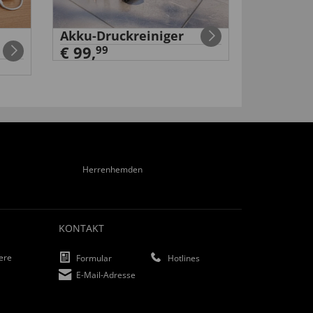
Akku-Druckreiniger
Akku
€ 99,
Schraub
99
99
€ 29
,
Herrenhemden
KONTAKT
iere
Formular
Hotlines
E-Mail-Adresse