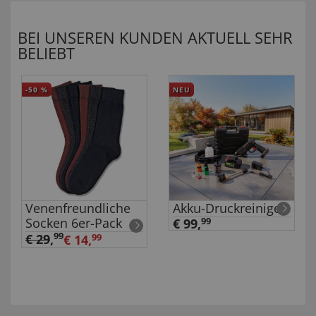
BEI UNSEREN KUNDEN AKTUELL SEHR
BELIEBT
-50
%
NEU
Venenfreundliche
Akku-Druckreiniger
Socken 6er-Pack
€ 99,
99
99
€ 29
,
€ 14,
99