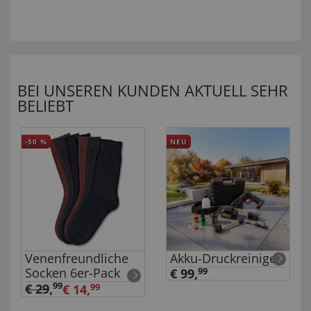
BEI UNSEREN KUNDEN AKTUELL SEHR
BELIEBT
-50
%
NEU
Venenfreundliche
Akku-Druckreiniger
Socken 6er-Pack
€ 99,
99
99
€ 29
,
€ 14,
99