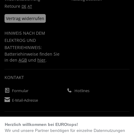
Retoure
DE
AT
Vertrag widerrufen
HINWEIS NACH DEM
ELEKTROG UND
BATTERIEHINWEIS:
Batteriehinweise finden Sie
in den
AGB
und
hier
.
KONTAKT
Formular
Hotlines
E-Mail-Adresse
ZAHLUNGSARTEN
Herzlich willkommen bei EUROtops!
Wir und unsere Partner benötigen für einzelne Datennutzungen