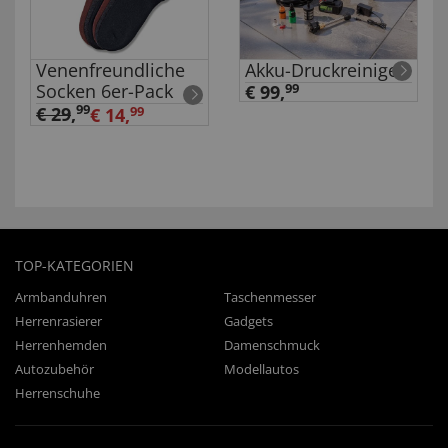
Venenfreundliche
Akku-Druckreiniger
Socken 6er-Pack
€ 99,
99
99
€ 29
,
€ 14,
99
TOP-KATEGORIEN
Armbanduhren
Taschenmesser
Herrenrasierer
Gadgets
Herrenhemden
Damenschmuck
Autozubehör
Modellautos
Herrenschuhe