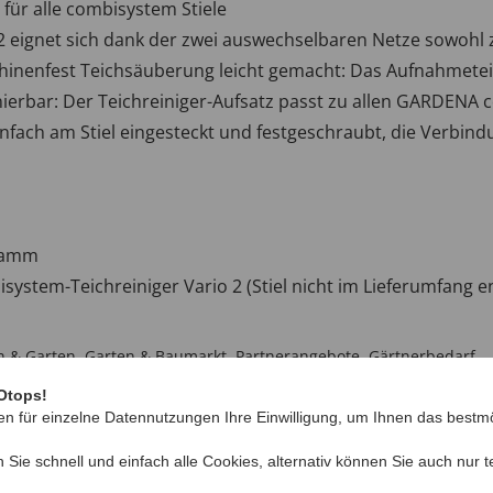
für alle combisystem Stiele
o 2 eignet sich dank der zwei auswechselbaren Netze sowohl 
inenfest Teichsäuberung leicht gemacht: Das Aufnahmeteil 
nierbar: Der Teichreiniger-Aufsatz passt zu allen GARDENA 
nfach am Stiel eingesteckt und festgeschraubt, die Verbindun
Gramm
stem-Teichreiniger Vario 2 (Stiel nicht im Lieferumfang ent
 & Garten
,
Garten & Baumarkt
,
Partnerangebote
,
Gärtnerbedarf
Otops!
en für einzelne Datennutzungen Ihre Einwilligung, um Ihnen das bestmö
n Sie schnell und einfach alle Cookies, alternativ können Sie auch nur
t