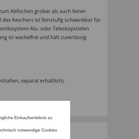
zum Abfischen grober als auch feiner
des Keschers ist feinstufig schwenkbar für
combisystem-Alu- oder Teleskopstielen
g ist wackelfrei und hält zuverlässig
halten, separat erhältlich).
gliche Einkaufserlebnis zu
echnisch notwendige Cookies