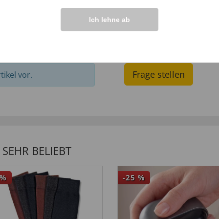
Ich lehne ab
IHRE FRAGEN ZU
Frage stellen
ikel vor.
SEHR BELIEBT
%
-25
%