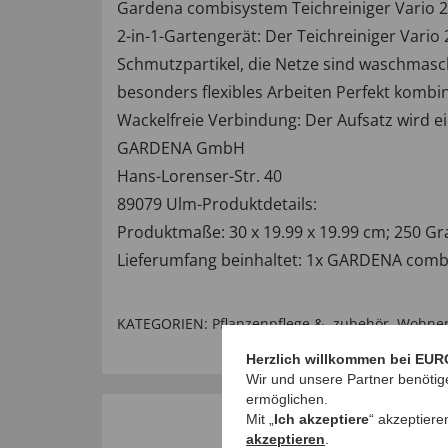
Gardena combisystem Teichreiniger Vario 2 
2-in-1-Gartengerät: Der Teichreiniger Vari
Schmutzpartikel, die Netze sind waschmasch
besonders flexibles Arbeiten Perfekt kombi
Wackelfreie Verbindung: Der Aufsatz wird ei
GARDENA GmbH
Hans-Lorenser-Str. 40
89079 Ulm-Produktdetails:
Produktmaße: 30 x 19.99 x 19.99 cm; 250 
Lieferumfang beinhaltet: 1x GARDENA combisy
KATEGORIEN:
Pflanzenpflege & -zubehör
,
Wohnen
Herzlich willkommen bei EUR
Wir und unsere Partner benötig
ermöglichen.
Mit „
Ich akzeptiere
“ akzeptiere
akzeptieren
.