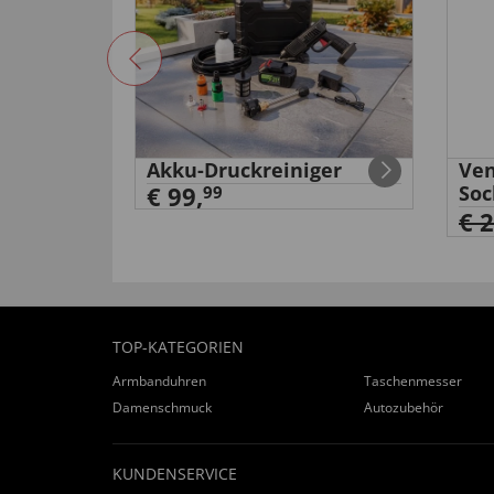
äge
Akku-Druckreiniger
Ven
€ 99,
Soc
99
€ 
TOP-KATEGORIEN
Armbanduhren
Taschenmesser
Damenschmuck
Autozubehör
KUNDENSERVICE