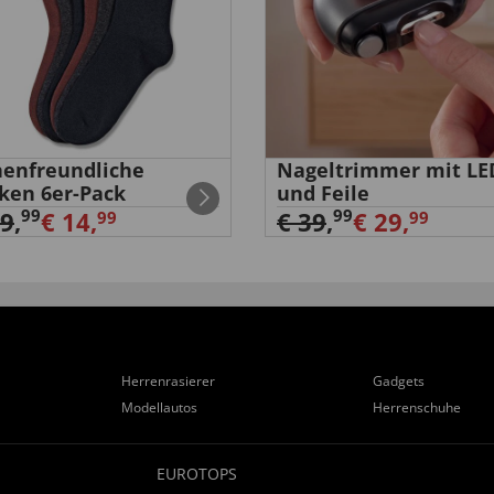
enfreundliche
Nageltrimmer mit LE
ken 6er-Pack
und Feile
99
99
29
,
€ 14,
€ 39
,
€ 29,
99
99
Herrenrasierer
Gadgets
Modellautos
Herrenschuhe
EUROTOPS