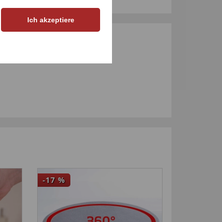
Ich akzeptiere
M PRODUKT
-17
%
-33
%