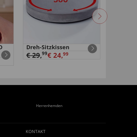
D
Dreh-Sitzkissen
Akku
Schraub
99
€ 29
,
€ 24,
99
99
€ 29
,
Herrenhemden
KONTAKT