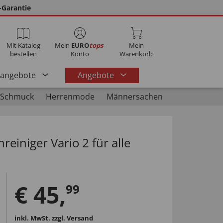
-Garantie
Mit Katalog
Mein
EURO
tops
-
Mein
bestellen
Konto
Warenkorb
rangebote
Angebote
 Schmuck
Herrenmode
Männersachen
einiger Vario 2 für alle
€
45
,
99
inkl. MwSt.
zzgl. Versand