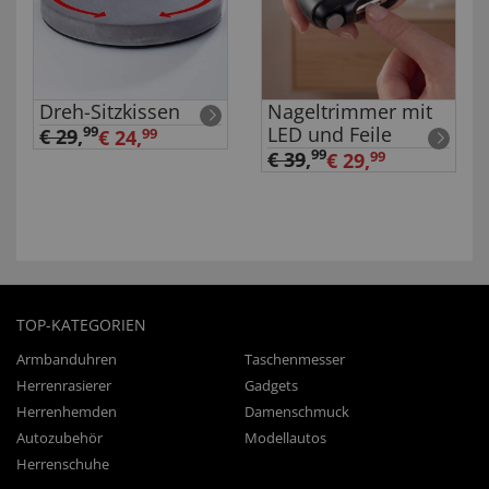
Dreh-Sitzkissen
Nageltrimmer mit
LED und Feile
99
€ 29
,
€ 24,
99
99
€ 39
,
€ 29,
99
TOP-KATEGORIEN
Armbanduhren
Taschenmesser
Herrenrasierer
Gadgets
Herrenhemden
Damenschmuck
Autozubehör
Modellautos
Herrenschuhe