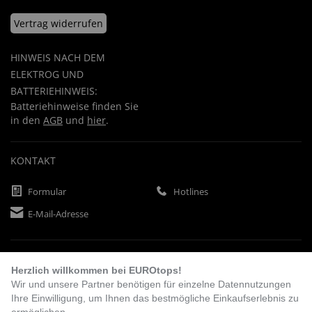
Vertrag widerrufen
HINWEIS NACH DEM
ELEKTROG UND
BATTERIEHINWEIS:
Batteriehinweise finden Sie
in den
AGB
und
hier
.
KONTAKT
Formular
Hotlines
E-Mail-Adresse
ZAHLUNGSARTEN
Herzlich willkommen bei EUROtops!
Wir und unsere Partner benötigen für einzelne Datennutzungen
Ihre Einwilligung, um Ihnen das bestmögliche Einkaufserlebnis zu