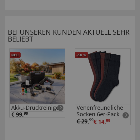
BEI UNSEREN KUNDEN AKTUELL SEHR
BELIEBT
NEU
-50
%
Akku-Druckreiniger
Venenfreundliche
Socken 6er-Pack
€ 99,
99
99
€ 29
,
€ 14,
99