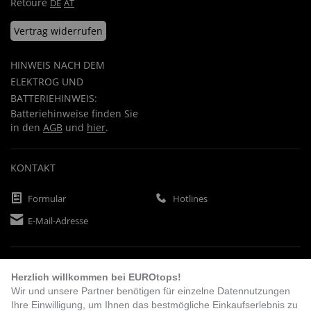
Retoure
DE
AT
Vertrag widerrufen
HINWEIS NACH DEM
ELEKTROG UND
BATTERIEHINWEIS:
Batteriehinweise finden Sie
in den
AGB
und
hier
.
KONTAKT
Formular
Hotlines
E-Mail-Adresse
ZAHLUNGSARTEN
Herzlich willkommen bei EUROtops!
Wir und unsere Partner benötigen für einzelne Datennutzungen
Ihre Einwilligung, um Ihnen das bestmögliche Einkaufserlebnis zu