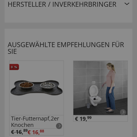
HERSTELLER / INVERKEHRBRINGER
AUSGEWÄHLTE EMPFEHLUNGEN FÜR
SIE
0
%
Tier-Futternapf,2er
€ 19,
99
Knochen
89
€ 16
,
€ 16,
88