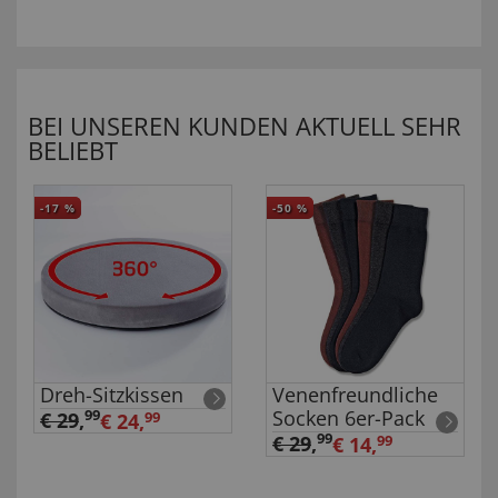
BEI UNSEREN KUNDEN AKTUELL SEHR
BELIEBT
-17
%
-50
%
Dreh-Sitzkissen
Venenfreundliche
Socken 6er-Pack
99
€ 29
,
€ 24,
99
99
€ 29
,
€ 14,
99