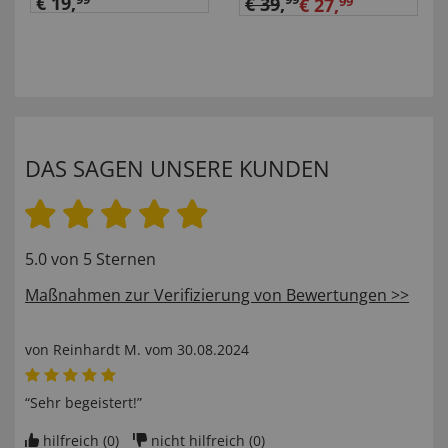
"Mechanik"
€ 19,
€ 39
,
€ 27,
99
DAS SAGEN UNSERE KUNDEN
5.0 von 5 Sternen
Maßnahmen zur Verifizierung von Bewertungen >>
von
Reinhardt M
. vom
30.08.2024
“Sehr begeistert!”
hilfreich (
0
)
nicht hilfreich (
0
)