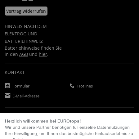
Vertrag widerrufen
HINWEIS NACH DEM
ELEKTROG UND
BATTERIEHINWEIS:
Batteriehinweise finden Sie
in den
AGB
und
hier
.
KONTAKT
Formular
Hotlines
E-Mail-Adresse
ZAHLUNGSARTEN
Herzlich willkommen bei EUROtops!
Wir und unsere Partner benötigen für einzelne Datennutzungen
Ihre Einwilligung, um Ihnen das bestmögliche Einkaufserlebnis zu