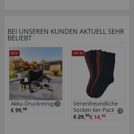
BEI UNSEREN KUNDEN AKTUELL SEHR
BELIEBT
NEU
-50
%
Akku-Druckreiniger
Venenfreundliche
Socken 6er-Pack
€ 99,
99
99
€ 29
,
€ 14,
99