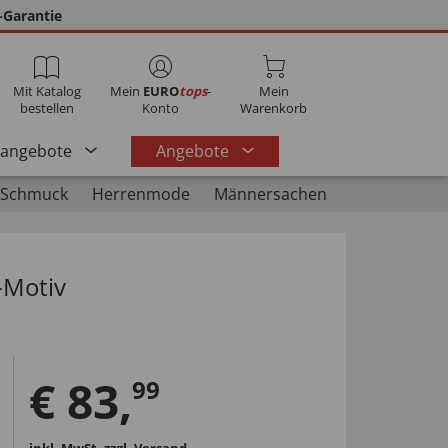
-Garantie
Mit Katalog
Mein
EURO
tops
-
Mein
bestellen
Konto
Warenkorb
rangebote
Angebote
 Schmuck
Herrenmode
Männersachen
-Motiv
€
83
,
99
inkl. MwSt.
zzgl. Versand