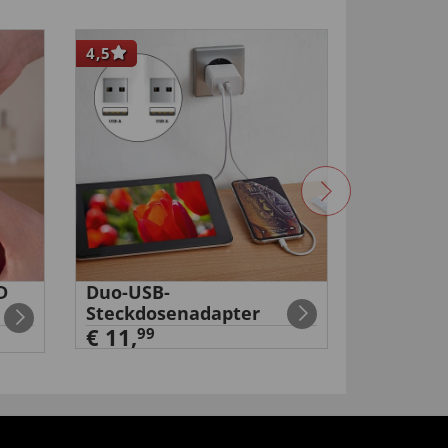
4,5
NEU
D
Duo-USB-
Akku-Dru
Steckdosenadapter
€ 99,
99
€ 11,
99