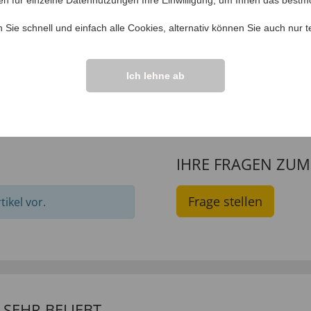
en für einzelne Datennutzungen Ihre Einwilligung, um Ihnen das bestmö
n Sie schnell und einfach alle Cookies, alternativ können Sie auch nur
t
allen-Collier
Lapislazuli-
9,
Edelsteinkette
99
€ 99,
99
Ich lehne ab
IHRE FRAGEN ZU
Frage stellen
ikel vor.
SEHR BELIEBT