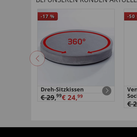
-17
%
-50
hutz
Dreh-Sitzkissen
Ven
Soc
99
€ 29
,
€ 24,
99
€ 