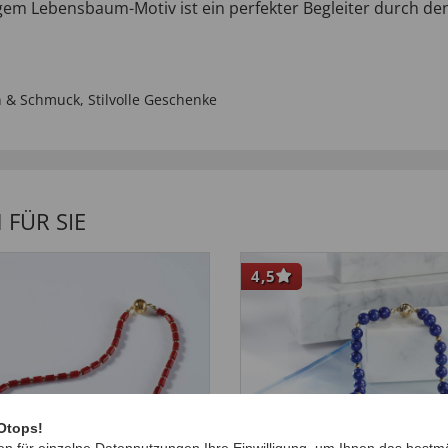
igem Lebensbaum-Motiv ist ein perfekter Begleiter durch de
 & Schmuck
,
Stilvolle Geschenke
FÜR SIE
4,5
Otops!