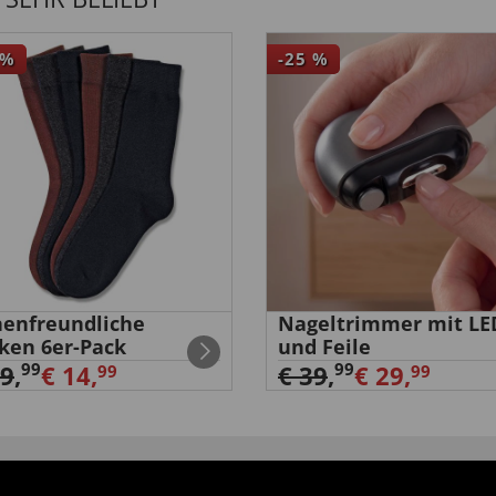
%
-25
%
enfreundliche
Nageltrimmer mit LE
ken 6er-Pack
und Feile
99
99
29
,
€ 14,
€ 39
,
€ 29,
99
99