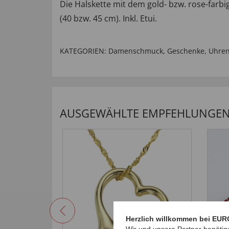
Die Halskette mit dem gold- bzw. rose-farb
(40 bzw. 45 cm). Inkl. Etui.
KATEGORIEN:
Damenschmuck
,
Geschenke
,
Uhren
AUSGEWÄHLTE EMPFEHLUNGEN 
Herzlich willkommen bei EUR