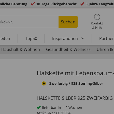
nliche Beratung
30 Tage Rückgaberecht
3 Jahre Langzeit
Suchen
Kontakt
& Hilfe
eiten
Top50
Inspirationen
Partne
Haushalt & Wohnen
Gesundheit & Wellness
Uhren &
Halskette mit Lebensbaum
Zweifarbig / 925 Sterling-Silber
HALSKETTE SILBER 925 ZWEIFARBIG
lieferbar in 1-2 Wochen
Artikel-Nr.:
6030504