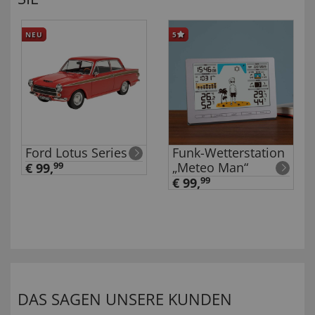
NEU
5
ra
Ford Lotus Series III
Funk-Wetterstation
„Meteo Man“
€ 99,
99
€ 99,
99
DAS SAGEN UNSERE KUNDEN