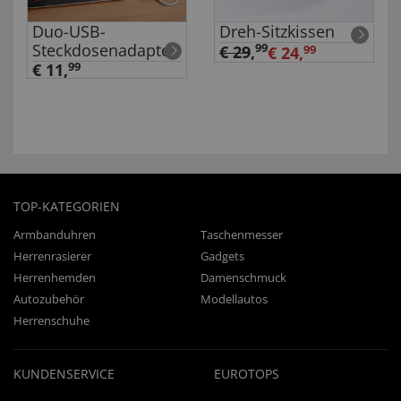
Duo-USB-
Dreh-Sitzkissen
Steckdosenadapter
99
€ 29
,
€ 24,
99
€ 11,
99
TOP-KATEGORIEN
Armbanduhren
Taschenmesser
Herrenrasierer
Gadgets
Herrenhemden
Damenschmuck
Autozubehör
Modellautos
Herrenschuhe
KUNDENSERVICE
EUROTOPS