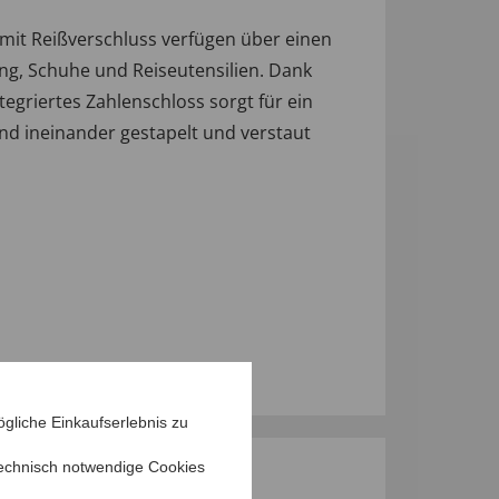
 mit Reißverschluss verfügen über einen
ng, Schuhe und Reiseutensilien. Dank
tegriertes Zahlenschloss sorgt für ein
nd ineinander gestapelt und verstaut
gliche Einkaufserlebnis zu
echnisch notwendige Cookies