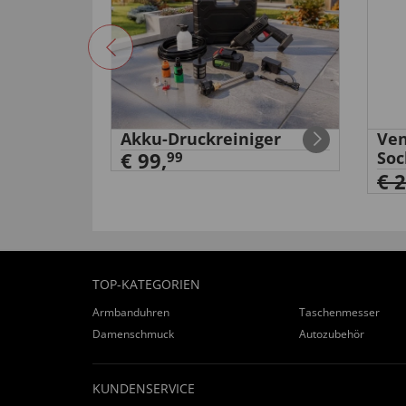
äge
Akku-Druckreiniger
Ven
€ 99,
Soc
99
€ 
TOP-KATEGORIEN
Armbanduhren
Taschenmesser
Damenschmuck
Autozubehör
KUNDENSERVICE