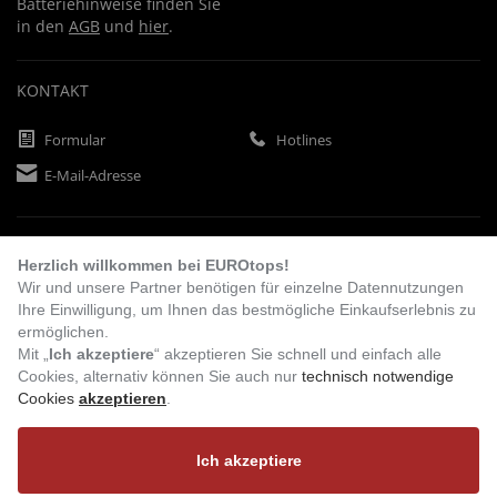
Batteriehinweise finden Sie
in den
AGB
und
hier
.
KONTAKT
Formular
Hotlines
E-Mail-Adresse
ZAHLUNGSARTEN
Herzlich willkommen bei EUROtops!
Wir und unsere Partner benötigen für einzelne Datennutzungen
Ihre Einwilligung, um Ihnen das bestmögliche Einkaufserlebnis zu
Vorkasse
Rechnung
Lastschrift
ermöglichen.
Mit „
Ich akzeptiere
“ akzeptieren Sie schnell und einfach alle
Cookies, alternativ können Sie auch nur
technisch notwendige
Cookies
akzeptieren
.
BESUCHEN SIE UNS
Ich akzeptiere