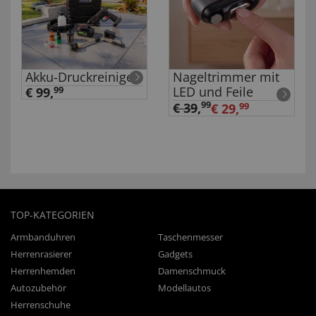
Akku-Druckreiniger
Nageltrimmer mit
LED und Feile
€ 99,
99
99
€ 39
,
€ 29,
99
TOP-KATEGORIEN
Armbanduhren
Taschenmesser
Herrenrasierer
Gadgets
Herrenhemden
Damenschmuck
Autozubehör
Modellautos
Herrenschuhe