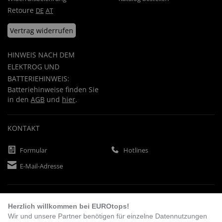
Retoure
DE
AT
Vertrag widerrufen
HINWEIS NACH DEM
ELEKTROG UND
BATTERIEHINWEIS:
Batteriehinweise finden Sie
in den
AGB
und
hier
.
KONTAKT
Formular
Hotlines
E-Mail-Adresse
ZAHLUNGSARTEN
Herzlich willkommen bei EUROtops!
Wir und unsere Partner benötigen für einzelne Datennutzungen