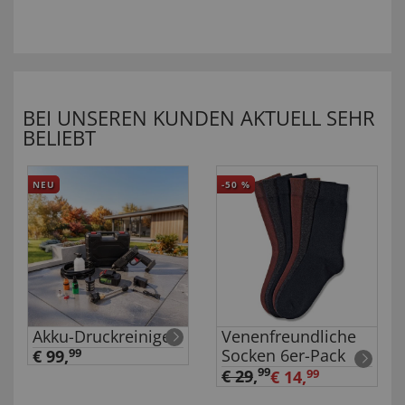
BEI UNSEREN KUNDEN AKTUELL SEHR
BELIEBT
NEU
-50
%
Akku-Druckreiniger
Venenfreundliche
Socken 6er-Pack
€ 99,
99
99
€ 29
,
€ 14,
99