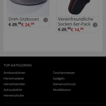
Dreh-Sitzkissen
Venenfreundliche
Socken 6er-Pack
99
€ 29
,
€ 24,
99
99
€ 29
,
€ 14,
99
TOP-KATEGORIEN
Armbanduhren
Taschenmesser
Herrenrasierer
Gadgets
Herrenhemden
Damenschmuck
Autozubehör
Modellautos
Herrenschuhe