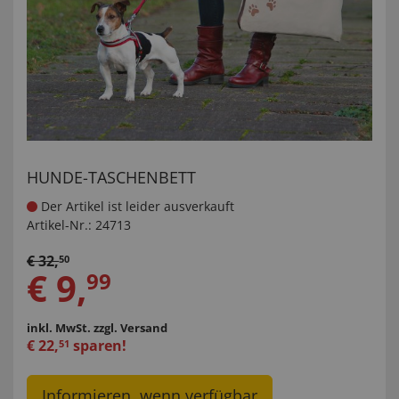
HUNDE-TASCHENBETT
Der Artikel ist leider ausverkauft
Artikel-Nr.:
24713
€
32
,
50
€
9
,
99
inkl. MwSt.
zzgl. Versand
€
22
,
sparen!
51
Informieren, wenn verfügbar