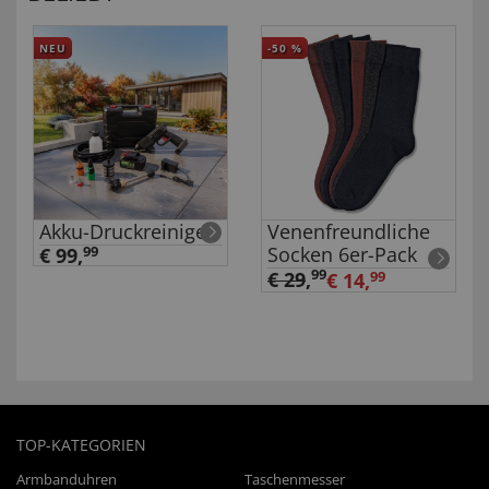
NEU
-50
%
Akku-Druckreiniger
Venenfreundliche
Socken 6er-Pack
€ 99,
99
99
€ 29
,
€ 14,
99
TOP-KATEGORIEN
Armbanduhren
Taschenmesser