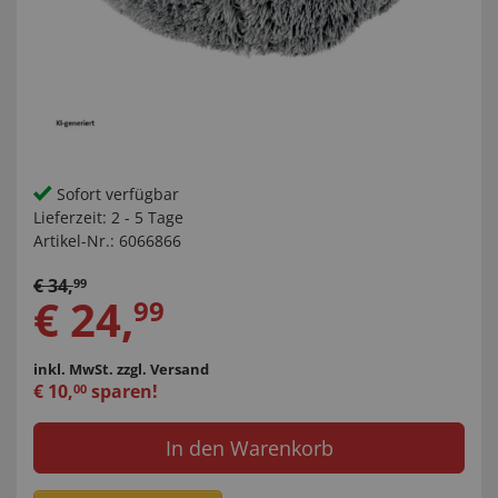
Sofort verfügbar
Lieferzeit:
2 - 5 Tage
Artikel-Nr.:
6066866
€
34
,
99
€
24
,
99
inkl. MwSt.
zzgl. Versand
€
10
,
sparen!
00
In den Warenkorb