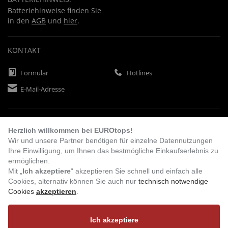
Batteriehinweise finden Sie
in den
AGB
und
hier
.
KONTAKT
Formular
Hotlines
E-Mail-Adresse
ZAHLUNGSARTEN
Herzlich willkommen bei EUROtops!
Wir und unsere Partner benötigen für einzelne Datennutzungen
Ihre Einwilligung, um Ihnen das bestmögliche Einkaufserlebnis zu
Vorkasse
Rechnung
Lastschrift
ermöglichen.
Mit „
Ich akzeptiere
“ akzeptieren Sie schnell und einfach alle
Cookies, alternativ können Sie auch nur
technisch notwendige
Cookies
akzeptieren
.
BESUCHEN SIE UNS
Ich akzeptiere