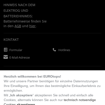
HINWEIS NACH DEM
ELEKTROG UND
BATTERIEHINWEIS:
Batteriehinweise finden Sie
in den
AGB
und
hier
.
KONTAKT
Formular
Hotlines
E-Mail-Adresse
ZAHLUNGSARTEN
Herzlich willkommen bei EUROtops!
Wir und unsere Partner benötigen für einzelne Datennutzungen
Ihre Einwilligung, um Ihnen das bestmögliche Einkaufserlebnis zu
Vorkasse
Rechnung
Lastschrift
ermöglichen.
Mit „
Ich akzeptiere
“ akzeptieren Sie schnell und einfach alle
Cookies, alternativ können Sie auch nur
technisch notwendige
Cookies
akzeptieren
.