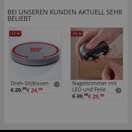
BEI UNSEREN KUNDEN AKTUELL SEHR
BELIEBT
-17
%
-25
%
Dreh-Sitzkissen
Nageltrimmer mit
LED und Feile
99
€ 29
,
€ 24,
99
99
€ 39
,
€ 29,
99