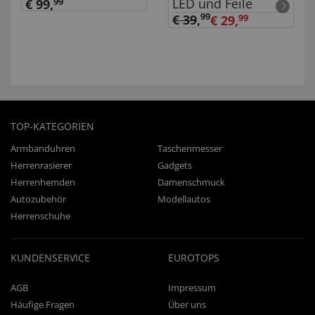
LED und Feile
€ 99,
99
99
€ 39
,
€ 29,
99
TOP-KATEGORIEN
Armbanduhren
Taschenmesser
Herrenrasierer
Gadgets
Herrenhemden
Damenschmuck
Autozubehör
Modellautos
Herrenschuhe
KUNDENSERVICE
EUROTOPS
AGB
Impressum
Häufige Fragen
Über uns