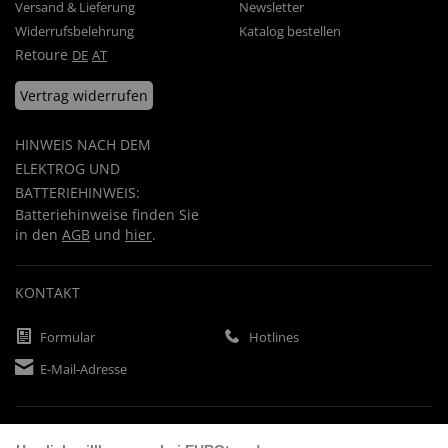
Versand & Lieferung
Newsletter
Widerrufsbelehrung
Katalog bestellen
Retoure
DE
AT
Vertrag widerrufen
HINWEIS NACH DEM
ELEKTROG UND
BATTERIEHINWEIS:
Batteriehinweise finden Sie
in den
AGB
und
hier
.
KONTAKT
Formular
Hotlines
E-Mail-Adresse
ZAHLUNGSARTEN