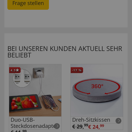
Frage stellen
BEI UNSEREN KUNDEN AKTUELL SEHR
BELIEBT
4,5
-17
%
Duo-USB-
Dreh-Sitzkissen
Steckdosenadapter
99
€ 29
,
€ 24,
99
99