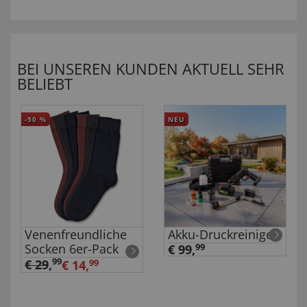
BEI UNSEREN KUNDEN AKTUELL SEHR
BELIEBT
-50
%
NEU
Venenfreundliche
Akku-Druckreiniger
Socken 6er-Pack
€ 99,
99
99
€ 29
,
€ 14,
99