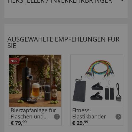
HERSTELLER / INVERKEHRBRINGER
AUSGEWÄHLTE EMPFEHLUNGEN FÜR
SIE
NEU
Bierzapfanlage für
Fitness-
Flaschen und
Elastikbänder
Dosen
€ 79,
99
€ 29,
99