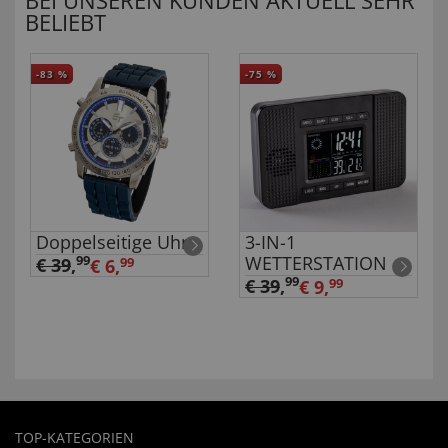
BEI UNSEREN KUNDEN AKTUELL SEHR
BELIEBT
-83
%
-75
%
Doppelseitige Uhr
3-IN-1
WETTERSTATION
99
€ 39
,
€ 6,
99
99
€ 39
,
€ 9,
99
TOP-KATEGORIEN