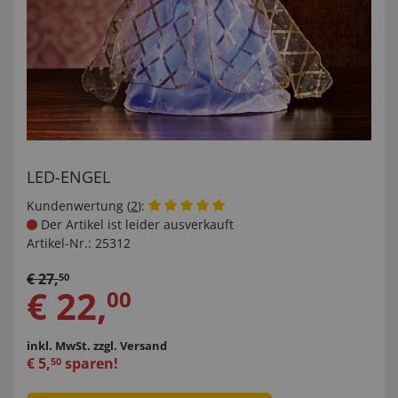
LED-ENGEL
Kundenwertung (
2
):
Der Artikel ist leider ausverkauft
Artikel-Nr.:
25312
€
27
,
50
€
22
,
00
inkl. MwSt.
zzgl. Versand
€
5
,
sparen!
50