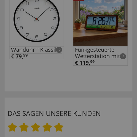
Wanduhr " Klassik"
Funkgesteuerte
Wetterstation mit
€ 79,
99
XXL-Farbdisplay
€ 119,
99
DAS SAGEN UNSERE KUNDEN