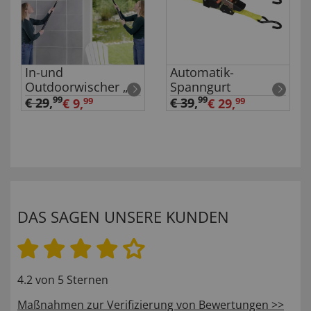
In-und
Automatik-
Outdoorwischer „2-
Spanngurt
in-1”
99
99
€ 29
,
€ 39
,
€ 9,
99
€ 29,
99
DAS SAGEN UNSERE KUNDEN
4.2 von 5 Sternen
Maßnahmen zur Verifizierung von Bewertungen >>