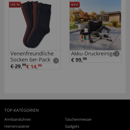
-50
%
NEU
Venenfreundliche
Akku-Druckreiniger
Socken 6er-Pack
€ 99,
99
99
€ 29
,
€ 14,
99
TOP-KATEGORIEN
Armbanduhren
Taschenmesser
Herrenrasierer
Gadgets