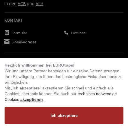
in den
AGB
und
hier
.
KONTAKT
Formular
Hotlines
E-Mail-Adresse
ZAHLUNGSARTEN
Herzlich willkommen bei EUROtops!
Wir und unsere Partner benötigen für einzelne Datennutzungen
Ihre Einwilligung, um Ihnen das bestmögliche Einkaufserlebnis zu
Vorkasse
Rechnung
Lastschrift
ermöglichen.
Mit „
Ich akzeptiere
“ akzeptieren Sie schnell und einfach alle
Cookies, alternativ können Sie auch nur
technisch notwendige
Cookies
akzeptieren
.
BESUCHEN SIE UNS
Ich akzeptiere